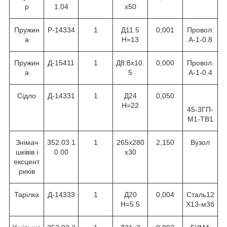
р
1.04
х50
Пружин
Р-14334
1
Д11.5
0,001
Провол.
а
Н=13
А-1-0.8
Пружин
Д-15411
1
Д8.8х10.
0,000
Провол.
а
5
А-1-0.4
Сідло
Д-14331
1
Д24
0,050
Н=22
45-3ГП-
М1-ТВ1
Знімач
352.03.1
1
265х280
2,150
Вузол
шківів і
0.00
х30
ексцент
риків
Тарілка
Д-14333
1
Д20
0,004
Сталь12
Н=5.5
Х13-м3б