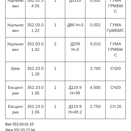
Ущільню
352.02.3
1
Д31х3
0,002
ГУМА
вач
4.05
ГРМБМ
С
Ущільню
352.03.0
1
Д86 Н=3
0,002
ГУМА
вач
1.22
ГрМБМС
Ущільню
352.03.0
2
Д299
0,010
ГУМА
вач
1.42
Н=3
ГРМБМ
С
Шків
352.23.0
1
3,700
СЧ20
1.28
Ексцент
352.23.0
1
Д119.9
4,000
СЧ20
рик
1.05
Н=98
Ексцент
352.23.0
1
Д119.9
2,750
СЧ 20
рик
1.06
Н=49.2
Вал 352.03.01.33
Диск 352.03.27.04