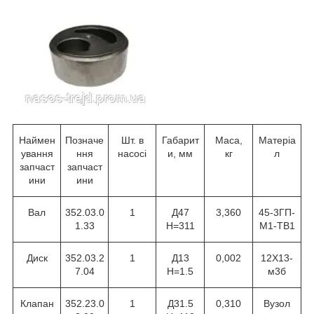
Наймен
Позначе
Шт. в
Габарит
Маса,
Матеріа
ування
ння
насосі
и, мм
кг
л
запчаст
запчаст
ини
ини
Вал
352.03.0
1
Д47
3,360
45-3ГП-
1.33
Н=311
М1-ТВ1
Диск
352.03.2
1
Д13
0,002
12Х13-
7.04
Н=1.5
м3б
Клапан
352.23.0
1
Д31.5
0,310
Вузол