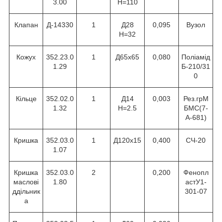
3.00
Н=110
Клапан
Д-14330
1
Д28
0,095
Вузол
Н=32
Кожух
352.23.0
1
Д65х65
0,080
Поліамід
1.29
Б-210/31
0
Кільце
352.02.0
1
Д14
0,003
Рез.грМ
1.32
Н=2.5
БМС(7-
А-681)
Кришка
352.03.0
1
Д120х15
0,400
СЧ-20
1.07
Кришка
352.03.0
2
0,200
Фенопл
маслові
1.80
астУ1-
ддільник
301-07
а