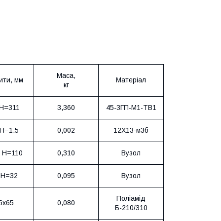
Маса,
ити, мм
Матеріал
кг
Н=311
3,360
45-3ГП-М1-ТВ1
Н=1.5
0,002
12Х13-м3б
 Н=110
0,310
Вузол
 Н=32
0,095
Вузол
Поліамід
5х65
0,080
Б-210/310