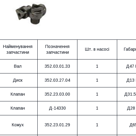
Найменування
Позначення
Шт. в насосі
Габар
запчастини
запчастини
Вал
352.03.01.33
1
Д47 
Диск
352.03.27.04
1
Д13 
Клапан
352.23.03.00
1
Д31.5
Клапан
Д-14330
1
Д28
Кожух
352.23.01.29
1
Д6