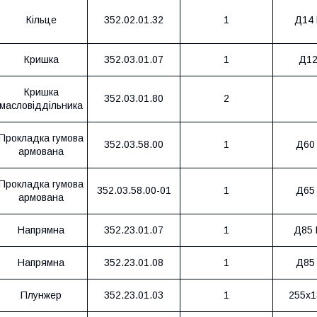
Кільце
352.02.01.32
1
Д14 
Кришка
352.03.01.07
1
Д12
Кришка
352.03.01.80
2
масловіддільника
Прокладка гумова
352.03.58.00
1
Д60
армована
Прокладка гумова
352.03.58.00-01
1
Д65
армована
Напрямна
352.23.01.07
1
Д85 
Напрямна
352.23.01.08
1
Д85
Плунжер
352.23.01.03
1
255х1