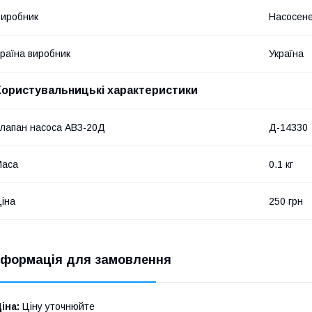
иробник
Насосен
раїна виробник
Україна
Користувальницькі характеристики
лапан насоса АВЗ-20Д
Д-14330
Маса
0.1 кг
іна
250 грн
нформація для замовлення
іна:
Ціну уточнюйте