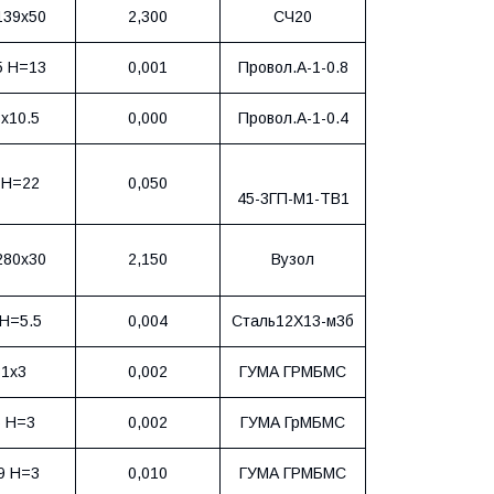
139х50
2,300
СЧ20
5 Н=13
0,001
Провол.А-1-0.8
х10.5
0,000
Провол.А-1-0.4
 Н=22
0,050
45-3ГП-М1-ТВ1
280х30
2,150
Вузол
Н=5.5
0,004
Сталь12Х13-м3б
1х3
0,002
ГУМА ГРМБМС
 Н=3
0,002
ГУМА ГрМБМС
9 Н=3
0,010
ГУМА ГРМБМС