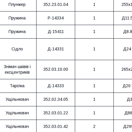
Плунжер
352.23.01.04
1
255х
Пружина
Р-14334
1
Д11.
Пружина
Д-15411
1
Д8.8
Сідло
Д-14331
1
Д24
Знімач шківів і
352.03.10.00
1
265х
ексцентриків
Тарілка
Д-14333
1
Д20 
Ущільнювач
352.02.34.05
1
Д3
Ущільнювач
352.03.01.22
1
Д86
Ущільнювач
352.03.01.42
2
Д29