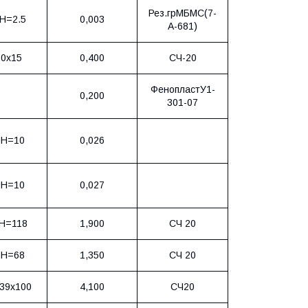
Рез.грМБМС(7-
Н=2.5
0,003
А-681)
0х15
0,400
СЧ-20
ФенопластУ1-
0,200
301-07
 Н=10
0,026
 Н=10
0,027
Н=118
1,900
СЧ 20
 Н=68
1,350
СЧ 20
39х100
4,100
СЧ20