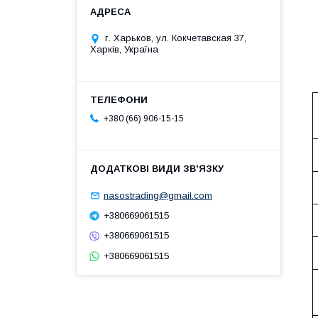
г. Харьков, ул. Кокчетавская 37,
Харків, Україна
+380 (66) 906-15-15
nasostrading@gmail.com
+380669061515
+380669061515
+380669061515