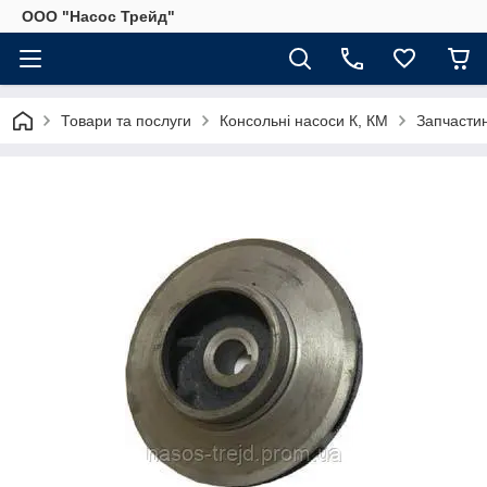
ООО "Насос Трейд"
Товари та послуги
Консольні насоси К, КМ
Запчастин