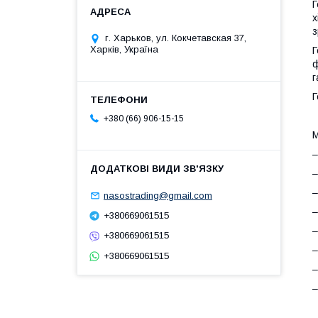
Г
х
з
г. Харьков, ул. Кокчетавская 37,
Харків, Україна
Г
ф
г
Г
+380 (66) 906-15-15
М
–
–
–
nasostrading@gmail.com
–
+380669061515
–
+380669061515
–
+380669061515
–
–