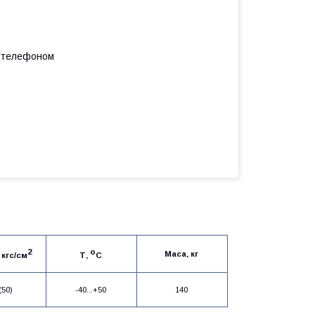
а телефоном
2
о
Маса, кг
 кгс/см
Т,
С
(50)
-40...+50
140