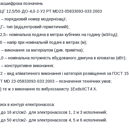
асшифрока позначень
ЦГ 12,5/50-ДО-4,0-2-У2 РТ МD23-05833093-033:2003
 – порядковий номер модернізації;
Г– тип (відцентровий герметичний);
2,5– номінальна подача в метрах кубічних на годину (м3/год);
0 – напір при номінальній подачі в метрах (м);
 – виконання за матеріалом (див. примітка);
,0 – номінальна потужність вбудованого двигуна в кіловатах (кВт);
 – конструктивне виконання;
2 – вид кліматичного виконання і категорія розміщення за ГОСТ 15
Т МD 23-05833093-033:2003 – позначення технічних умов;
) те ж з виконання по вибухозахисту 1ЕхdsIIСТ4 Х.
иск в контурі електронасоса:
 до 16 кгс/см2- для электронасосов 1, 2 и 3 исполнений;
 до 50 кгс/см2- для электронасосов 4, 5 и 6 исполнений.