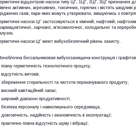
ерметичні відцентрові насоси типу ЦГ, 1ЦГ, 2ЦГ, 3ЦГ призначені д
імічно активних, агресивних, токсичних, горючих і містять шкідливі 
ріджених газів, пари яких можуть утворювати, змішуючись з повітря
ерметичні насоси ЦГ застосовуються в хімічній, нафтовій, нафтохіміч
армацевтичної, харчової, м'ясомолочної, холодильної та переробно
алузях.
ерметичні насоси ЦГ меют вибухобезпечний рівень захисту.
оноблочна бессальниковая вибухозахищена конструкція і графітов
 повну герметичність технологічного процесу;
 відсутність витоків;
 збереження стерильності та чистоти перекачуваного продукту;
 високий кавітаційний запас;
 широкий діапазон продуктивності;
 безпека персоналу і навколишнього середовища;
 довговічність, надійність і економічність в експлуатації;
 практично повна відсутність шуму і вібрації.