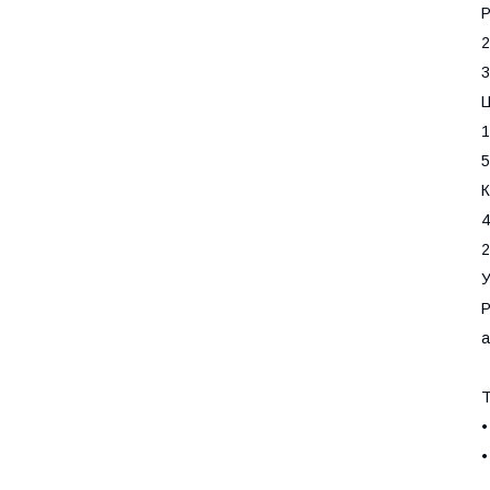
Р
2
3
Ц
1
5
К
4
2
У
Р
a
Т
•
•