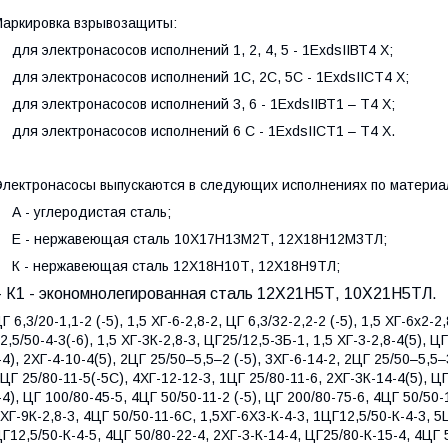
аркировка взрывозащиты:
 для электронасосов исполнений 1, 2, 4, 5 - 1ЕхdsIIВТ4 Х;
 для электронасосов исполнений 1С, 2С, 5С - 1ЕхdsIIСТ4 Х;
 для электронасосов исполнений 3, 6 - 1ЕхdsIIВТ1 – Т4 Х;
 для электронасосов исполнений 6 С - 1ЕхdsIIСТ1 – Т4 Х.
лектронасосы выпускаются в следующих исполнениях по материа
 А - углеродистая сталь;
 Е - нержавеющая сталь 10Х17Н13М2Т, 12Х18Н12М3ТЛ;
 К - нержавеющая сталь 12Х18Н10Т, 12Х18Н9ТЛ;
– К1 - экономнолегированная сталь 12Х21Н5Т, 10Х21Н5ТЛ.
Г 6,3/20-1,1-2 (-5), 1,5 ХГ-6-2,8-2, ЦГ 6,3/32-2,2-2 (-5), 1,5 ХГ-6х2-2
2,5/50-4-3(-6), 1,5 ХГ-3К-2,8-3, ЦГ25/12,5-ЗБ-1, 1,5 ХГ-3-2,8-4(5), Ц
-4), 2ХГ-4-10-4(5), 2ЦГ 25/50–5,5–2 (-5), 3ХГ-6-14-2, 2ЦГ 25/50–5,5–
ЦГ 25/80-11-5(-5С), 4ХГ-12-12-3, 1ЦГ 25/80-11-6, 2ХГ-3К-14-4(5), ЦГ
-4), ЦГ 100/80-45-5, 4ЦГ 50/50-11-2 (-5), ЦГ 200/80-75-6, 4ЦГ 50/50
ХГ-9К-2,8-3, 4ЦГ 50/50-11-6С, 1,5ХГ-6Х3-К-4-3, 1ЦГ12,5/50-К-4-3,
Г12,5/50-К-4-5, 4ЦГ 50/80-22-4, 2ХГ-3-К-14-4, ЦГ25/80-К-15-4, 4ЦГ 