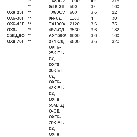
**
ТХ800/7
1000
49
315
**
0/8К-2Е
500
37
160
ОХ6-25Г
**
ТХ800/7
500
3,6
22
ОХ6-30Г
**
0И-СД
1180
4
30
ОХ6-42Г
**
ТХ1000/
2120
3,6
75
ОХ6-
**
49И-СД
3530
3,6
132
55Е,І,ДО
**
АХП500/
6000
3,6
160
ОХ6-70Г
**
374-СД
9500
3,6
320
ОХГ6-
25К,Е,І-
СД
ОХГ6-
30К,Е,І-
СД
ОХГ6-
42К,Е,І-
СД
ОХГ6-
55М,І,Д
О-СД
ОХГ6-
70К,Е,І-
СД
ОХГ6-