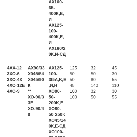
АХ100-
65-
400К,Е,
И
АХ125-
100-
400К,Е,
И
АХ160/2
9К,И-СД
4AX-12
АХ90/33
AX125-
125
32
45
3XO-6
Х045/54
100-
50
50
30
3ХО-4К
Х045/90
3I5A,K,E
50
80
55
4XO-12E
К
,И,Н
45
140
110
4XО-9
**
XО80-
100
32
30
ХО-90/3
50-
100
50
55
3Е
200K,E
ХО-90/4
ХО80-
9
50-250К
ХО45/14
0К,Е-СД
ХО100-