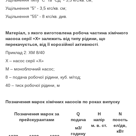
Ущільнення "5" - 3,5 кгс/кв. см;
Ущільнення "55" - 8 кгс/кв. див.
Матеріал, з якого виготовлена робоча частина хімічного
насоса серії «Х» залежить від типу рідини, що
перекачується, від її корозійної активності
.
Приклад 2: ХМ 8/40
Х – насос серії «Х»
М – моноблочний насос;
8 – подача робочої рідини, куб. м/год;
40 – тиск робочої рідини, м
Позначення марок хімічних насосів по роках випуску
Позначення марок за
Q
Η
N
прейскурантами
подача
напір
по
ость
м. в. ст.
ел/дв,
м3/
кВт
годину