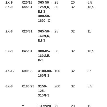
2X-9
X20/18
Х65-50-
25
20
5,5
3Х-9
X45/31
125Л,К,
50
32
18,5
Е,І-З
X80-50-
160JI-C
2X-6
Х20/31
Х65-50-
25
32
11
160Л,К,
Е,І-З
3Х-9
Х45/31
Х80-65-
50
32
18,5
160И,Е,
К-З
4X-12
Х90/33
Х100-80-
100
32
37
160Л-З
6X-9
Х160/29
Х150-
200
32
5,5
125-
315Л-З
**
ТХ72/20
72
20
15