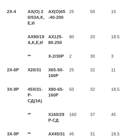
2X-4
АХ(О)
2
АХ(О)65
25
50
15
0/53А,К,
-40-200
Е,И
АХ90/19
АХ125-
80
20
18,5
А,К,Е,И
80-250
**
Х-2/30Р
2
30
3
2X-6P
Х20/31
Х65-50-
25
32
11
160Р
3X-9P
45Х/31-
Х80-65-
50
32
18,5
Р-
160Р
СД(3А)
**
Х160/29
160
37
45
Р-СД
3X-9P
**
АХ45/31
45
31
18,5