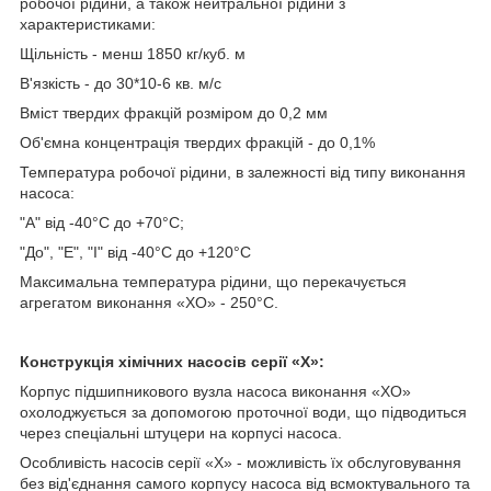
робочої рідини, а також нейтральної рідини з
характеристиками:
Щільність - менш 1850 кг/куб. м
В'язкість - до 30*10-6 кв. м/с
Вміст твердих фракцій розміром до 0,2 мм
Об'ємна концентрація твердих фракцій - до 0,1%
Температура робочої рідини, в залежності від типу виконання
насоса:
"А" від -40°C до +70°C;
"До", "Е", "І" від -40°C до +120°C
Максимальна температура рідини, що перекачується
агрегатом виконання «ХО» - 250°C.
Конструкція хімічних насосів серії «Х»:
Корпус підшипникового вузла насоса виконання «ХО»
охолоджується за допомогою проточної води, що підводиться
через спеціальні штуцери на корпусі насоса.
Особливість насосів серії «Х» - можливість їх обслуговування
без від'єднання самого корпусу насоса від всмоктувального та