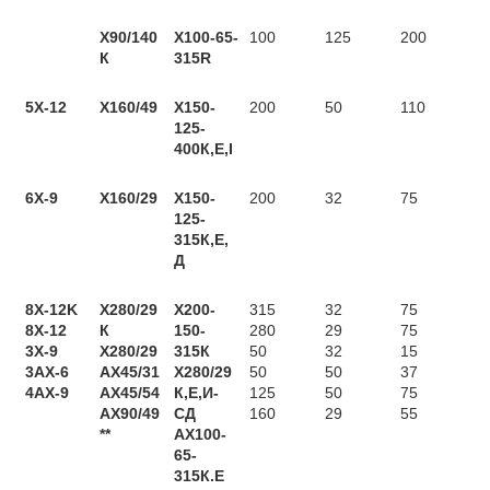
Х90/140
Х100-65-
100
125
200
К
315R
5X-12
Х160/49
Х150-
200
50
110
125-
400К,Е,І
6X-9
Х160/29
Х150-
200
32
75
125-
315К,Е,
Д
8X-12K
Х280/29
Х200-
315
32
75
8X-12
К
150-
280
29
75
3Х-9
Х280/29
315К
50
32
15
3АХ-6
АХ45/31
Х280/29
50
50
37
4АХ-9
АХ45/54
К,Е,И-
125
50
75
АХ90/49
СД
160
29
55
**
АХ100-
65-
315К.Е