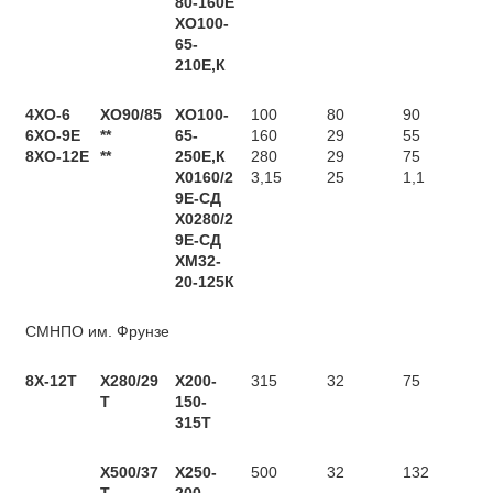
80-160Е
ХО100-
65-
210Е,К
4XО-6
ХО90/85
ХО100-
100
80
90
6ХО-9Е
**
65-
160
29
55
8XO-12E
**
250Е,К
280
29
75
Х0160/2
3,15
25
1,1
9Е-СД
Х0280/2
9Е-СД
ХМ32-
20-125К
СМНПО им. Фрунзе
8X-12T
Х280/29
Х200-
315
32
75
Т
150-
315Т
Х500/37
Х250-
500
32
132
Т
200-