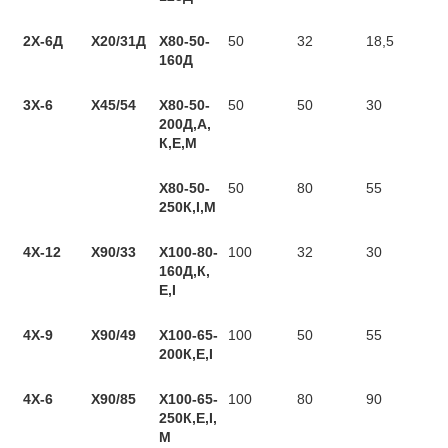
2Х-6Д
Х20/31Д
Х80-50-
50
32
18,5
160Д
3Х-6
Х45/54
Х80-50-
50
50
30
200Д,А,
К,Е,М
Х80-50-
50
80
55
250К,І,М
4X-12
Х90/33
Х100-80-
100
32
30
160Д,К,
Е,І
4X-9
Х90/49
Х100-65-
100
50
55
200К,Е,І
4X-6
Х90/85
Х100-65-
100
80
90
250К,Е,І,
М