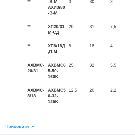
**
-В-М
3
80
3
АХИ3/80
-В-М
**
ХП20/31
20
31
7,5
М-СД
**
ХП8/18Д
8
18
4
,П-М
AXBMC-
AXBMC6
25
32
5,5
20/31
5-50-
160K
AXBMC-
AXBMC5
12,5
20
2,2
8/18
0-32-
125K
Приховати