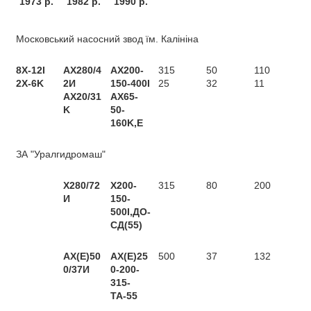
1973 р
.
1982 р
.
1990 р
.
Московський насосний звод їм. Калініна
8Х-12І
АХ280/4
АХ200-
315
50
110
2X-6K
2И
150-400І
25
32
11
AX20/31
AX65-
K
50-
160K,E
ЗА "Уралгидромаш"
Х280/72
Х200-
315
80
200
И
150-
500І,ДО-
СД(55)
АХ(Е)50
АХ(Е)25
500
37
132
0/37И
0-200-
315-
ТА-55