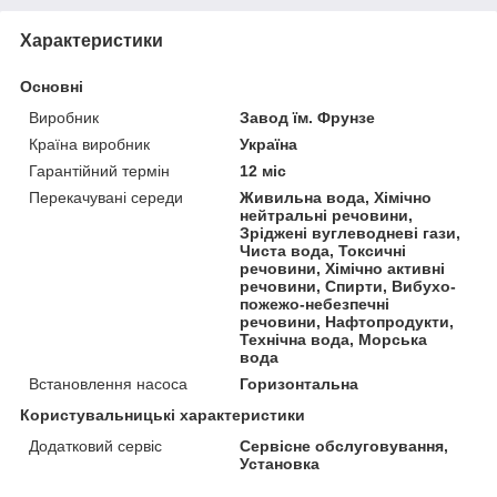
Характеристики
Основні
Виробник
Завод їм. Фрунзе
Країна виробник
Україна
Гарантійний термін
12 міс
Перекачувані середи
Живильна вода, Хімічно
нейтральні речовини,
Зріджені вуглеводневі гази,
Чиста вода, Токсичні
речовини, Хімічно активні
речовини, Спирти, Вибухо-
пожежо-небезпечні
речовини, Нафтопродукти,
Технічна вода, Морська
вода
Встановлення насоса
Горизонтальна
Користувальницькі характеристики
Додатковий сервіс
Сервісне обслуговування,
Установка