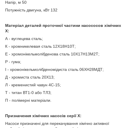
Напір, м 50
Потужність двигуна, кВт 132
Матеріал деталей проточної частини насососов хімічних
Х:
А - вуглецева сталь;
К - хромникелевая сталь 12Х18Н10Т;
Е - хромонікельмолібденова сталь 10Х17Н13М2Т;
Р - гума;
І - хромонікельмолібденомідиста сталь 06ХН28МДТ;
Д - хромиста сталь 20X13;
Л - кременистий чавун 4С-15;
Т - титан ВТ1-0 або ТЛЗ;
П - полімерні матеріали.
Призначення хімічних насосів серії Х
:
Насоси призначені для перекачування хімічно активної