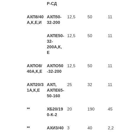
Р-СД
АХП8/40
АХП50-
12,5
50
11
А,К,Е,И
32-200
АХПЕ50-
12,5
50
11
32-
200А,К,
Е
АХПО8/
АХПО50
12,5
50
11
40А,К,Е
-32-200
АХП20/3
АХП,
25
32
11
1А,К,Е
АХПЕ65-
50-160
**
ХБ20/19
20
190
45
0-К-2
**
АХИ3/40
3
40
2,2