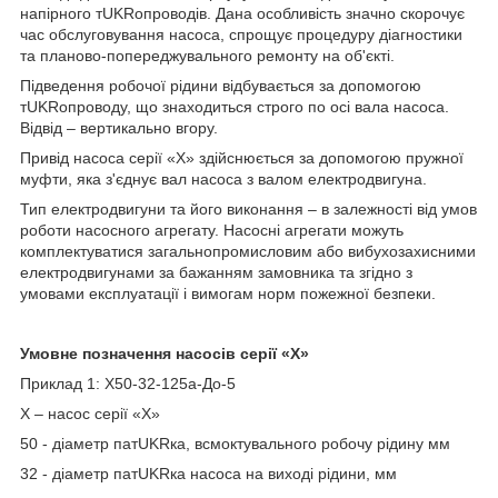
напірного тUKRопроводів. Дана особливість значно скорочує
час обслуговування насоса, спрощує процедуру діагностики
та планово-попереджувального ремонту на об'єкті.
Підведення робочої рідини відбувається за допомогою
тUKRопроводу, що знаходиться строго по осі вала насоса.
Відвід – вертикально вгору.
Привід насоса серії «Х» здійснюється за допомогою пружної
муфти, яка з'єднує вал насоса з валом електродвигуна.
Тип електродвигуни та його виконання – в залежності від умов
роботи насосного агрегату. Насосні агрегати можуть
комплектуватися загальнопромисловим або вибухозахисними
електродвигунами за бажанням замовника та згідно з
умовами експлуатації і вимогам норм пожежної безпеки.
Умовне позначення насосів серії «Х»
Приклад 1: Х50-32-125а-До-5
Х – насос серії «Х»
50 - діаметр патUKRка, всмоктувального робочу рідину мм
32 - діаметр патUKRка насоса на виході рідини, мм