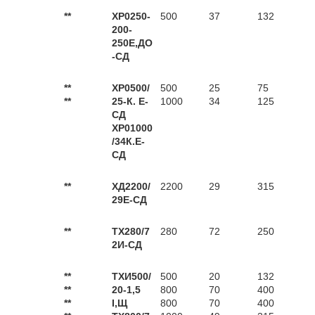
**
ХР0250-
500
37
132
200-
250Е,ДО
-СД
**
ХР0500/
500
25
75
**
25-К. Е-
1000
34
125
СД
ХР01000
/34К.Е-
СД
**
ХД2200/
2200
29
315
29Е-СД
**
ТХ280/7
280
72
250
2И-СД
**
ТХИ500/
500
20
132
**
20-1,5
800
70
400
**
І,Щ
800
70
400