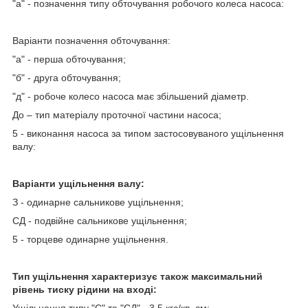
"а" - позначення типу обточування робочого колеса насоса:
Варіанти позначення обточування:
"а" - перша обточування;
"б" - друга обточування;
"д" - робоче колесо насоса має збільшений діаметр.
До – тип матеріалу проточної частини насоса;
5 - виконання насоса за типом застосовуваного ущільнення
валу:
Варіанти ущільнення валу:
З - одинарне сальникове ущільнення;
СД - подвійне сальникове ущільнення;
5 - торцеве одинарне ущільнення.
Тип ущільнення характеризує також максимальний
рівень тиску рідини на вході:
Ущільнення типу "С" та "СД" - 3,5 кгс/кв. см;