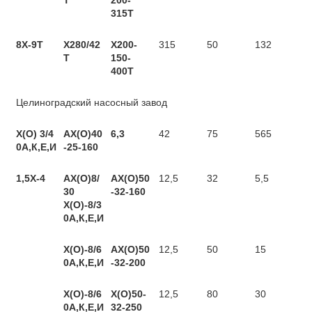
315Т
8Х-9Т
Х280/42
Х200-
315
50
132
Т
150-
400Т
Целиноградский насосный завод
Х(О)
3/4
АХ(О)40
6,3
42
75
565
0А,К,Е,И
-25-160
1,5X-4
АХ(О)8/
АХ(О)50
12,5
32
5,5
30
-32-160
Х(О)-8/3
0А,К,Е,И
Х(О)-8/6
АХ(О)50
12,5
50
15
0А,К,Е,И
-32-200
Х(О)-8/6
Х(О)50-
12,5
80
30
0А,К,Е,И
32-250