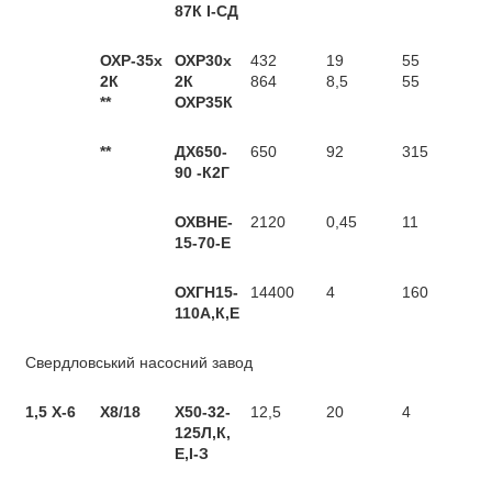
87К І-СД
ОХР-35х
ОХР30х
432
19
55
2К
2К
864
8,5
55
**
ОХР35К
**
ДХ650-
650
92
315
90 -К2Г
ОХВНЕ-
2120
0,45
11
15-70-E
ОХГН15-
14400
4
160
110А,К,Е
Свердловський насосний завод
1,5 X-6
X8/18
Х50-32-
12,5
20
4
125Л,К,
Е,І-З