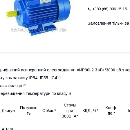
+380 (66) 906-15-15
Замовлення тільки з
рифазний асинхронний електродвигун АИР90L2 3 кВт/3000 об з к
тупінь захисту IP54, IP55, ІС411
лас ізоляції F
еревищення температури по класу В
Струм
Потужніс
Коеф.
Двигун
Об/хв.*
при
ККД, %*
І
ть
по.*
380В, А*
АЇР 90