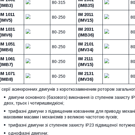
80-315
80
(IMB3)
(IMB35)
IM 1011
IM 2011
80-250
80
(IMV5)
(IMV15)
IM 1031
IM 2031
80-250
80
(IMV6)
(IMB36)
IM 1051
IM 2101
80-250
8
(IMB6)
(IMV34)
IM 1061
IM 2111
80-250
8
(IMB7)
(IMV15)
IM 1071
IM 2131
80-250
8
(IMB8)
(IMV36)
 серії асинхронних двигунів з короткозамкненим ротором загальн
двигуни основного (базового) виконання із ступенем захисту I
двох, трьох і чотиришвидкісні;
трифазні двигуни з підвищеним ковзанням для приводу механ
маховими масами і механізмів з великою частотою пусків;
трифазні двигуни зі ступенем захисту IP23 підвищеної потужно
однофазні двигуни;