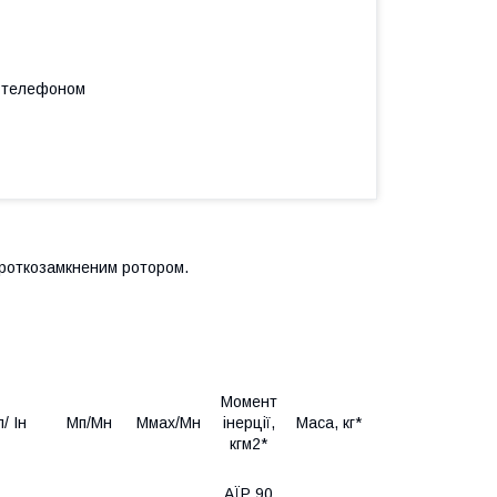
а телефоном
ороткозамкненим ротором.
Момент
п/ Ін
Мп/Мн
Ммах/Мн
інерції,
Маса, кг*
кгм2*
АЇР 90