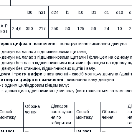
l30
h31
d24
l1
l10
l31
d1
d10
d
АЇР
2;4;6
350
217
250
50
125
56
24
10
2
90 L
Перша цифра в позначенні
- конструктивне виконання двигуна:
-двигун на лапах з підшипниковими щитами;
-двигун на лапах з підшипниковими щитами і фланцем на одному 
-двигун без лап з підшипниковими щитами і фланцем на одному п
-двигун без станини, підшипникових щитів і валу.
руга і третя цифри
в позначенні - спосіб монтажу двигуна (диві
Четверта цифра в позначенні
- виконання валу двигуна:
-з одним циліндровим кінцем валу;
-з двома циліндричними кінцями валу (виготовляються за замовл
Діапазон
Ді
Обозна-
Спосіб
застосуван
Спосіб
Обозна-
за
чення
монтажу
ня по
монтажу
чення
ня
габаритам
г
IM 1001
IM 2001