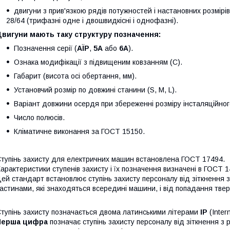
двигуни з прив'язкою рядів потужностей і настановних розмір
28/64 (трифазні одне і двошвидкісні і однофазні).
Двигуни мають таку структуру позначення:
Позначення серії (
АЇР
,
5А
або
6А
).
Ознака модифікації з підвищеним ковзанням (С).
Габарит (висота осі обертання, мм).
Установчий розмір по довжині станини (S, M, L).
Варіант довжини осердя при збереженні розміру інсталяційного
Число полюсів.
Кліматичне виконання за ГОСТ 15150.
тупінь захисту для електричних машин встановлена ГОСТ 17494.
арактеристики ступенів захисту і їх позначення визначені в ГОСТ 1
ей стандарт встановлює ступінь захисту персоналу від зіткнення 
астинами, які знаходяться всередині машини, і від попадання твер
тупінь захисту позначається двома латинськими літерами
IP
(Inter
Перша цифра
позначає ступінь захисту персоналу від зіткнення з