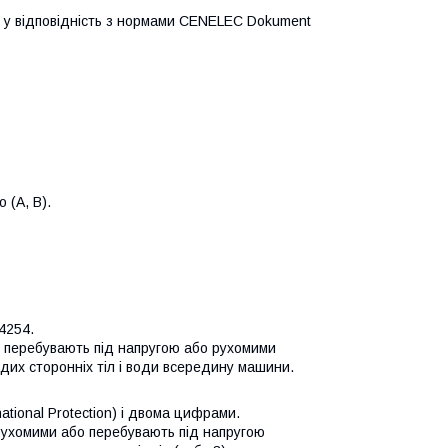
ів у відповідність з нормами CENELEC Dokument
 (А, В).
4254.
з перебувають під напругою або рухомими
дих сторонніх тіл і води всередину машини.
national Protection) і двома цифрами.
 рухомими або перебувають під напругою