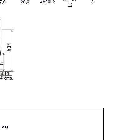
7,0
20,0
4А90L2
3
L2
, мм