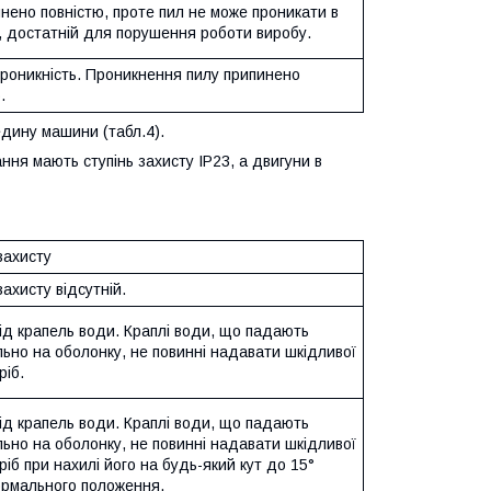
нено повністю, проте пил не може проникати в
і, достатній для порушення роботи виробу.
роникність. Проникнення пилу припинено
.
едину машини (табл.4).
ня мають ступінь захисту IP23, а двигуни в
захисту
захисту відсутній.
ід крапель води. Краплі води, що падають
ьно на оболонку, не повинні надавати шкідливої
ріб.
ід крапель води. Краплі води, що падають
ьно на оболонку, не повинні надавати шкідливої
иріб при нахилі його на будь-який кут до 15°
рмального положення.