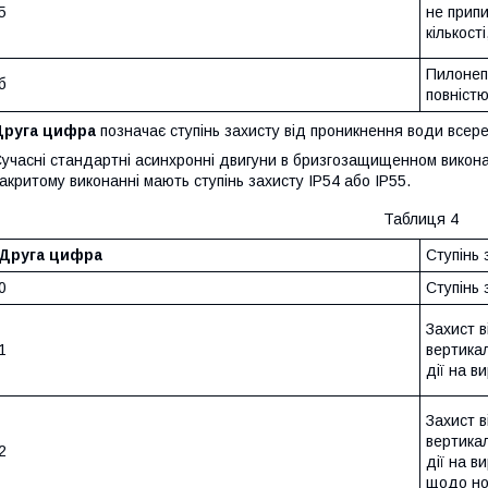
5
не припи
кількост
Пилонеп
б
повністю
Друга цифра
позначає ступінь захисту від проникнення води всер
учасні стандартні асинхронні двигуни в бризгозащищенном виконан
акритому виконанні мають ступінь захисту IP54 або IP55.
Таблиця 4
Друга цифра
Ступінь 
0
Ступінь 
Захист в
1
вертикал
дії на ви
Захист в
вертикал
2
дії на в
щодо но