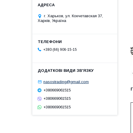
г. Харьков, ул. Кокчетавская 37,
Харків, Україна
+380 (66) 906-15-15
nasostrading@gmail.com
+380669061515
+380669061515
+380669061515