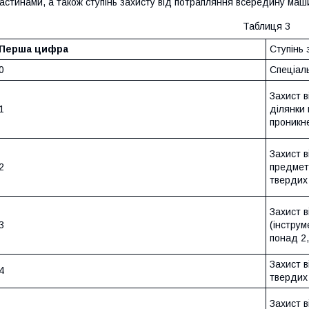
астинами, а також ступінь захисту від потрапляння всередину маши
Таблиця 3
Перша цифра
Ступінь 
0
Спеціаль
Захист 
1
ділянки 
проникн
Захист 
2
предмет
твердих 
Захист 
3
(інстру
понад 2,
Захист 
4
твердих 
Захист 