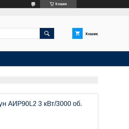
Кошик
Кошик
н АИР90L2 3 кВт/3000 об.