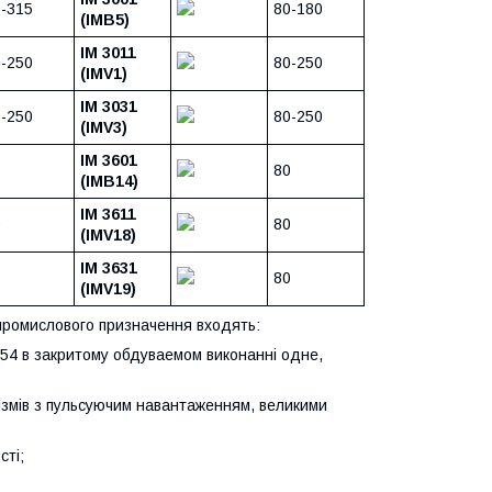
-315
80-180
(IMB5)
IM 3011
-250
80-250
(IMV1)
IM 3031
-250
80-250
(IMV3)
IM 3601
0
80
(IMB14)
IM 3611
0
80
(IMV18)
IM 3631
0
80
(IMV19)
опромислового призначення входять:
P54 в закритому обдуваемом виконанні одне,
ізмів з пульсуючим навантаженням, великими
сті;