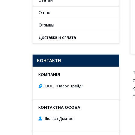
Статьи
О нас
Отзывы
Доставка и оплата
КОНТАКТИ
Т
С
ООО "Насос Трейд"
К
П
Шиляєв Дмитро