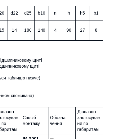
20
d22
d25
b10
n
h
h5
b1
15
14
180
140
4
90
27
8
підшипниковому щиті
ідшипниковому щиті
ться таблицю нижче)
енням споживача)
апазон
Діапазон
стосуван
Спосіб
Обозна-
застосуван
 по
монтажу
чення
ня по
абаритам
габаритам
IM 3001