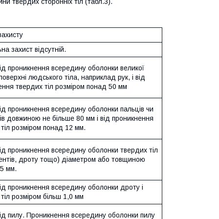
ни твердих сторонніх тіл (табл.3).
захисту
на захист відсутній.
від проникнення всередину оболонки великої
поверхні людського тіла, наприклад рук, і від
ення твердих тіл розміром понад 50 мм
від проникнення всередину оболонки пальців чи
ів довжиною не більше 80 мм і від проникнення
тіл розміром понад 12 мм.
від проникнення всередину оболонки твердих тіл
ментів, дроту тощо) діаметром або товщиною
5 мм.
від проникнення всередину оболонки дроту і
тіл розміром більш 1,0 мм
від пилу. Проникнення всередину оболонки пилу