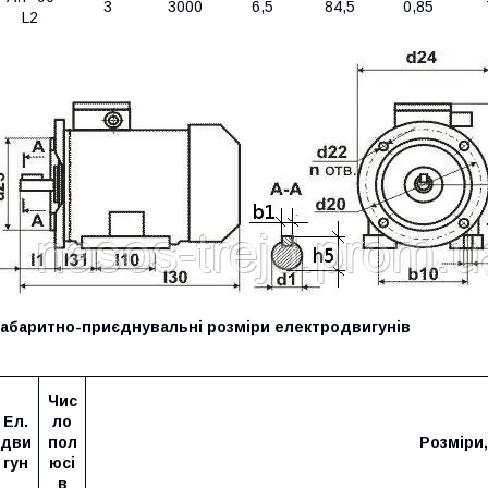
3
3000
6,5
84,5
0,85
L2
Габаритно-приєднувальні розміри електродвигунів
Чис
Ел.
ло
дви
пол
Розміри
гун
юсі
в