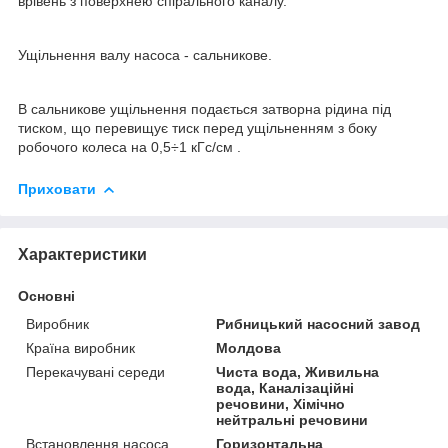
врівень з поверхнею спірального каналу.
Ущільнення валу насоса - сальникове.
В сальникове ущільнення подається затворна рідина під
тиском, що перевищує тиск перед ущільненням з боку
робочого колеса на 0,5÷1 кГс/см .
Приховати
Характеристики
Основні
Виробник
Рибницький насосний завод
Країна виробник
Молдова
Перекачувані середи
Чиста вода, Живильна
вода, Каналізаційні
речовини, Хімічно
нейтральні речовини
Встановлення насоса
Горизонтальна