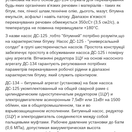
будь-яких органічних в'язких речовин і матеріалів - таких як
бітум, пек, пічної шлам,технічне олію, дьоготь, мазут, бітумна
емульсія, асфальт і навіть патоку. Діапазон в'язкості
перекачуваних речовин обмежується 350сСт (3,5 см2/с), а
температура не повинна перевищувати +180°С.
З назви насос ДС-125 ,тобто "бітумний" потрібно розуміти,що
на характеристики бітуму. Насос ДС-125 - "универсальынй
солдат" в групі шестеренчастых насосів. Простота конструкції
забезпечує простоту в обсуживании насоса ДС-125 і помірну
ціну агрегатів. Вітчизняні редуктора 1ЦУ на основі насосного
агрегату ДС-134 гарантують регулювання потрібних
параметрів перекачування робочої рідини в діапазоні
характеристик бітуму, який служить орієнтиром.
ДС-134 – битумный агрегат (установка) на базе насоса
ДС-125 укомплектованный на общей сварной раме с
цилиндрическим одноступенчатым редуктором (1ЦУ) и
электродвигателем асинхронным 7,5кВт или 11кВт на 1500
об/мин, как в общепромышленном, так и во
взрывозащищенном исполнении. Битумный насос, редуктор
(1ЦУ) и электродвигатель соединяются между собой
пальцевыми муфтами. Рабочее давление установки до 6атм
(0,6 МПа), допустимая вакууметрическая высота