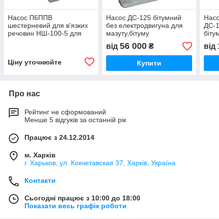
Насос П6ППВ
Насос ДС-125 бітумний
Насо
шестерневий для в'язких
без електродвигуна для
ДС-1
речовин НШ-100-5 для
мазуту,бітуму
біту
бітуму аналог
реду
56 000
від
₴
від
елек
Ціну уточнюйте
Купити
Про нас
Рейтинг не сформований
Менше 5 відгуків за останній рік
Працює з 24.12.2014
м. Харків
г. Харьков, ул. Кокчетавская 37, Харків, Україна
Контакти
Сьогодні працює з 10:00 до 18:00
Показати весь графік роботи