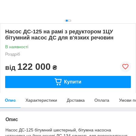
Насос ДС-125 на рамі з редуктором 1ЦУ
бітумний насос ДС для в'язких речовин
В наявності
Роздріб
122 000
від
₴
Купити
Опис
Характеристики
Доставка
Оплата
Умови п
Опис
Насос ДС-125 бітумний шестерный, бітумна насосна
установка на його основі ДС-134 служать для перекачування