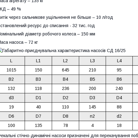
аса агрегату – 135 кг
КД – 49 %
итік через сальникове ущільнення не більше – 10 л/год
становлений ресурс до списання - 32 тис. год
омінальний діаметр робочого колеса – 150 мм
аса насоса – 72 кг
L
L1
L2
L3
L4
1015
150
645
210
95
B2
B3
B4
B5
B6
132
118
236
200
240
d3
D1
D2
D3
D4
19
40
110
145
88
D6
D7
D8
n2
d2
100
135
78
4
18
екальні стічно-динамічні насоси призначені для перекачування по