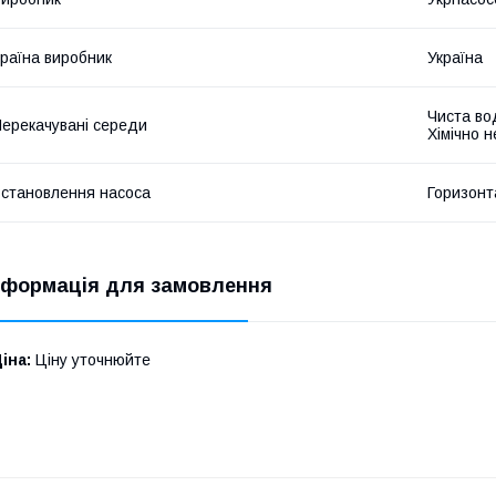
раїна виробник
Україна
Чиста во
ерекачувані середи
Хімічно 
становлення насоса
Горизонт
нформація для замовлення
іна:
Ціну уточнюйте