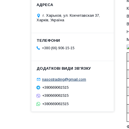
М
К
г. Харьков, ул. Кокчетавская 37,
В
Харків, Україна
В
Н
М
+380 (66) 906-15-15
nasostrading@gmail.com
+380669061515
+380669061515
+380669061515
Ф