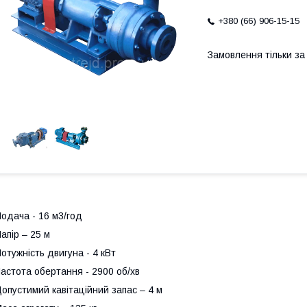
+380 (66) 906-15-15
Замовлення тільки з
одача - 16 м3/год
апір – 25 м
отужність двигуна - 4 кВт
астота обертання - 2900 об/хв
опустимий кавітаційний запас – 4 м