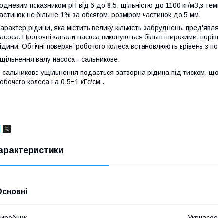
одневим показником рН від 6 до 8,5, щільністю до 1100 кг/м3,з те
астинок не більше 1% за обсягом, розміром частинок до 5 мм.
арактер рідини, яка містить велику кількість забруднень, пред'явл
асоса. Проточні канали насоса виконуються більш широкими, порів
ідини. Обтічні поверхні робочого колеса встановлюють врівень з п
щільнення валу насоса - сальникове.
 сальникове ущільнення подається затворна рідина під тиском, щ
обочого колеса на 0,5÷1 кГс/см .
арактеристики
Основні
иробник
Укрнасос