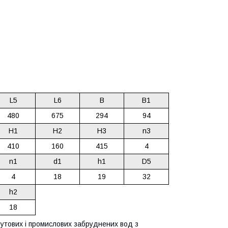
L5
L6
B
B1
480
675
294
94
H1
H2
H3
n3
410
160
415
4
n1
d1
h1
D5
4
18
19
32
h2
18
бутових і промислових забруднених вод з