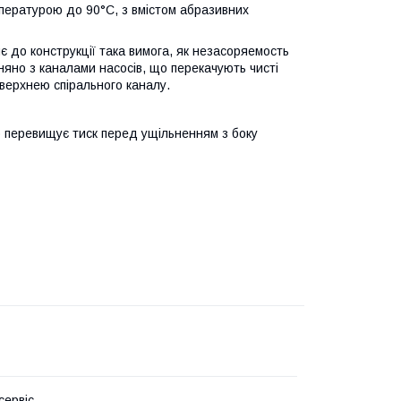
мпературою до 90°С, з вмістом абразивних
яє до конструкції така вимога, як незасоряемость
няно з каналами насосів, що перекачують чисті
оверхнею спірального каналу.
о перевищує тиск перед ущільненням з боку
сервіс