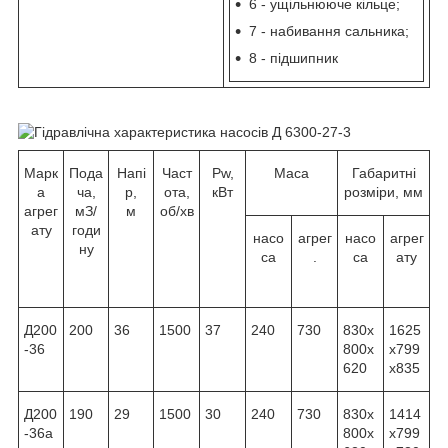
6 - ущільнююче кільце;
7 - набивання сальника;
8 - підшипник
Марк
Пода
Напі
Част
Pw,
Маса
Габаритні
а
ча,
р,
ота,
кВт
розміри, мм
агрег
м
З
/
м
об/хв
ату
годи
насо
агрег
насо
агрег
ну
са
.
са
ату
Д200
200
36
1500
37
240
730
830x
1625
-36
800x
x799
620
x835
Д200
190
29
1500
30
240
730
830x
1414
-36а
800x
x799