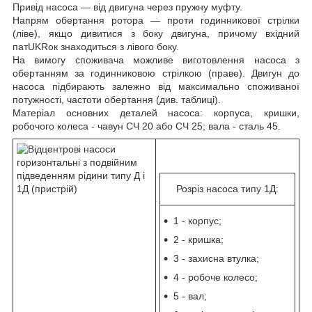
Привід насоса — від двигуна через пружну муфту.
Напрям обертання ротора — проти годинникової стрілки
(ліве), якщо дивитися з боку двигуна, причому вхідний
патUKRок знаходиться з лівого боку.
На вимогу споживача можливе виготовлення насоса з
обертанням за годинниковою стрілкою (праве). Двигун до
насоса підбирають залежно від максимально споживаної
потужності, частоти обертання (див. таблиці).
Матеріал основних деталей насоса: корпуса, кришки,
робочого колеса - чавун СЧ 20 або СЧ 25; вала - сталь 45.
Розріз насоса типу 1Д:
1 - корпус;
2 - кришка;
3 - захисна втулка;
4 - робоче колесо;
5 - вал;