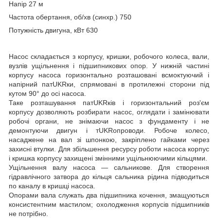
Напір 27 м
Частота обертання, об/хв (синхр.)
750
Потужність двигуна, кВт 630
Насос складається з корпусу, кришки, робочого колеса, вали,
вузлів ущільнення і підшипникових опор. У нижній частині
корпусу насоса горизонтально розташовані всмоктуючий і
напірний патUKRки, спрямовані в протилежні сторони під
кутом 90° до осі насоса.
Таке розташування патUKRків і горизонтальний роз'єм
корпусу дозволяють розбирати насос, оглядати і замінювати
робочі органи, не знімаючи насос з фундаменту і не
демонтуючи двигун і тUKRопроводи. Робоче колесо,
насаджене на вал зі шпонкою, закріплено гайками через
захисні втулки. Для збільшення ресурсу роботи насоса корпус
і кришка корпусу захищені змінними ущільнюючими кільцями.
Ущільнення валу насоса — сальникове. Для створення
гідравлічного затвора до кільця сальника рідина підводиться
по каналу в кришці насоса.
Опорами вала служать два підшипника кочення, змащуються
консистентним мастилом; охолодження корпусів підшипників
не потрібно.