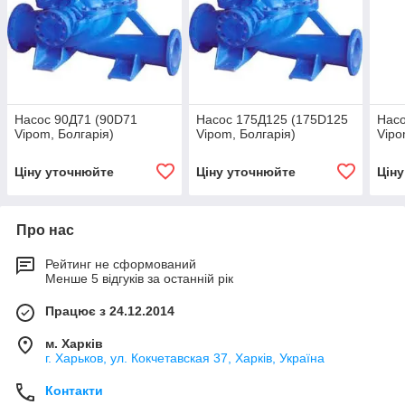
Насос 90Д71 (90D71
Насос 175Д125 (175D125
Насо
Vipom, Болгарія)
Vipom, Болгарія)
Vipo
Ціну уточнюйте
Ціну уточнюйте
Цін
Про нас
Рейтинг не сформований
Менше 5 відгуків за останній рік
Працює з 24.12.2014
м. Харків
г. Харьков, ул. Кокчетавская 37, Харків, Україна
Контакти