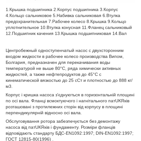
1.Крышка подшипника 2.Корпус подшипника 3.Корпус
4.Кольцо сальниковое 5.Набивка сальниковая 6.Втулка
предохранительная 7.Рабочее колесо 8.Крышка 9.Кольцо
уплотнительное 10.Втулка конусная 11.Фланец сальниковый
12.Подшипник качения 13.Крышка подшипниковая 14.Вал
Центробежный одноступенчатый насос с двухсторонним
входом жидкости в рабочее колесо производства Випом,
Болгария, предназначен для перекачивания воды
температурой не выше 80°С, ряда химически активных
жидкостей, а также нефтепродуктов до 45°С с
кинематической вязкостью до 25 сСт и плотностью до 888 кг/
м3.
Корпус і кришка насоса з'єднуються в горизонтальній площині
по осі вала. Фланці всмоктуючого і нагнітального патUKRків
розташовані з протилежних сторін від корпусу в площині
перпендикулярній відносно осі вала.
Обслуговування ротора забезпечується без демонтажу
насоса від патUKRків і фундаменту. Розміри фланців
відповідають стандарту БДС-EN1092:1997; DIN-EN1092:1997;
ГОСТ 12815-80(1996) .