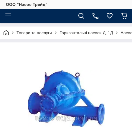
ООО "Насос Трейд"
Товари та послуги
Горизонтальні насоси Д, 1Д
Насос