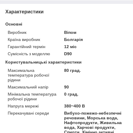
Характеристики
Основні
Виробник
Віпом
Країна виробник
Болгарія
Гарантійний термін
12 міс
Сумісність з моделлю
D90
Користувальницькі характеристики
Максимальна
80 град.
температура робочої
рідини
Максимальний напір
90
Мінімальна температура
0 град.
робочої рідини
Напруга мережі
380~400 В
Перекачувані середи
Вибухо-пожежо-небезпечні
речовини, Морська вода,
Нафтопродукти, Живильна
вода, Харчові продукти,
Спирти, Хімічно активні