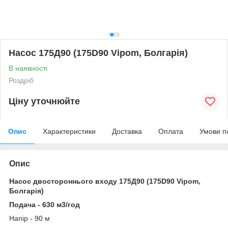
Насос 175Д90 (175D90 Vipom, Болгарія)
В наявності
Роздріб
Ціну уточнюйте
Опис
Характеристики
Доставка
Оплата
Умови п
Опис
Насос двостороннього входу 175Д90
(175D90 Vipom,
Болгарія)
Подача - 630
м3/год
Напір - 90 м