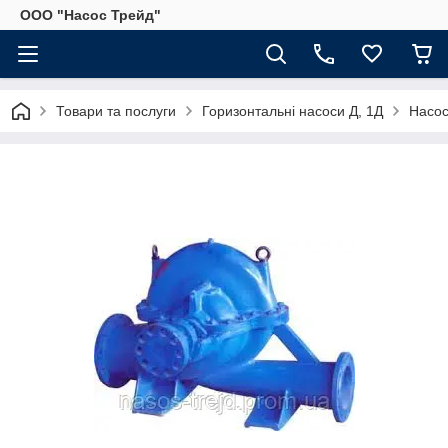
ООО "Насос Трейд"
Товари та послуги
Горизонтальні насоси Д, 1Д
Насос