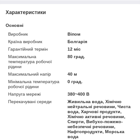
Характеристики
Основні
Виробник
Віпом
Країна виробник
Болгарія
Гарантійний термін
12 міс
Максимальна
80 град.
температура робочої
рідини
Максимальний напір
40 м
Мінімальна температура
0 град.
робочої рідини
Напруга мережі
380~400 В
Перекачувані середи
Живильна вода, Хімічно
нейтральні речовини, Чиста
вода, Харчові продукти,
Хімічно активні речовини,
Спирти, Вибухо-пожежо-
небезпечні речовини,
Нафтопродукти, Морська
вода