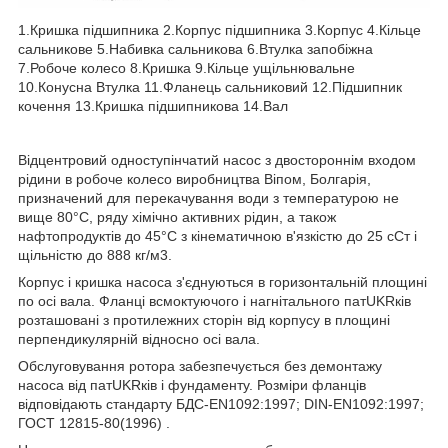
1.Кришка підшипника 2.Корпус підшипника 3.Корпус 4.Кільце
сальникове 5.Набивка сальникова 6.Втулка запобіжна
7.Робоче колесо 8.Кришка 9.Кільце ущільнювальне
10.Конусна Втулка 11.Фланець сальниковий 12.Підшипник
кочення 13.Кришка підшипникова 14.Вал
Відцентровий одноступінчатий насос з двостороннім входом
рідини в робоче колесо виробництва Віпом, Болгарія,
призначений для перекачування води з температурою не
вище 80°С, ряду хімічно активних рідин, а також
нафтопродуктів до 45°С з кінематичною в'язкістю до 25 сСт і
щільністю до 888 кг/м3.
Корпус і кришка насоса з'єднуються в горизонтальній площині
по осі вала. Фланці всмоктуючого і нагнітального патUKRків
розташовані з протилежних сторін від корпусу в площині
перпендикулярній відносно осі вала.
Обслуговування ротора забезпечується без демонтажу
насоса від патUKRків і фундаменту. Розміри фланців
відповідають стандарту БДС-EN1092:1997; DIN-EN1092:1997;
ГОСТ 12815-80(1996) .