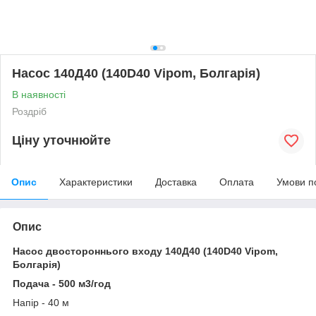
Насос 140Д40 (140D40 Vipom, Болгарія)
В наявності
Роздріб
Ціну уточнюйте
Опис
Характеристики
Доставка
Оплата
Умови п
Опис
Насос двостороннього входу 140Д40
(140D40 Vipom,
Болгарія)
Подача - 500
м3/год
Напір - 40 м