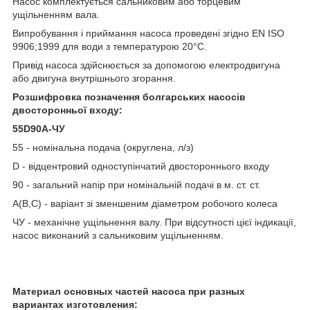
Насос комплектується сальниковим або торцевим
ущільненням вала.
Випробування і приймання насоса проведені згідно EN ISO
9906;1999 для води з температурою 20°С.
Привід насоса здійснюється за допомогою електродвигуна
або двигуна внутрішнього згорання.
Розшифровка позначення болгарських насосів
двосторонньої входу:
55D90А-ЧУ
55 - номінальна подача (округлена, л/з)
D - відцентровий одноступінчатий двостороннього входу
90 - загальний напір при номінальній подачі в м. ст. ст.
А(В,С) - варіант зі зменшеним діаметром робочого колеса
ЧУ - механічне ущільнення валу. При відсутності цієї індикації,
насос виконаний з сальниковим ущільненням.
Материал основных частей насоса при разных
вариантах изготовления: