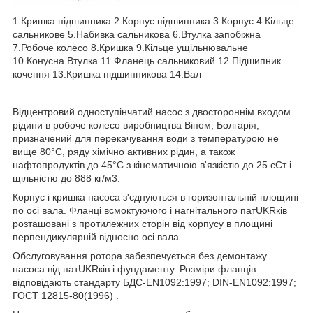
1.Кришка підшипника 2.Корпус підшипника 3.Корпус 4.Кільце
сальникове 5.Набивка сальникова 6.Втулка запобіжна
7.Робоче колесо 8.Кришка 9.Кільце ущільнювальне
10.Конусна Втулка 11.Фланець сальниковий 12.Підшипник
кочення 13.Кришка підшипникова 14.Вал
Відцентровий одноступінчатий насос з двостороннім входом
рідини в робоче колесо виробництва Віпом, Болгарія,
призначений для перекачування води з температурою не
вище 80°С, ряду хімічно активних рідин, а також
нафтопродуктів до 45°С з кінематичною в'язкістю до 25 сСт і
щільністю до 888 кг/м3.
Корпус і кришка насоса з'єднуються в горизонтальній площині
по осі вала. Фланці всмоктуючого і нагнітального патUKRків
розташовані з протилежних сторін від корпусу в площині
перпендикулярній відносно осі вала.
Обслуговування ротора забезпечується без демонтажу
насоса від патUKRків і фундаменту. Розміри фланців
відповідають стандарту БДС-EN1092:1997; DIN-EN1092:1997;
ГОСТ 12815-80(1996) .