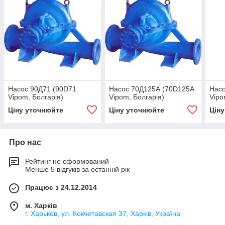
Насос 90Д71 (90D71
Насос 70Д125А (70D125A
Нас
Vipom, Болгарія)
Vipom, Болгарія)
Vipo
Ціну уточнюйте
Ціну уточнюйте
Цін
Про нас
Рейтинг не сформований
Менше 5 відгуків за останній рік
Працює з 24.12.2014
м. Харків
г. Харьков, ул. Кокчетавская 37, Харків, Україна