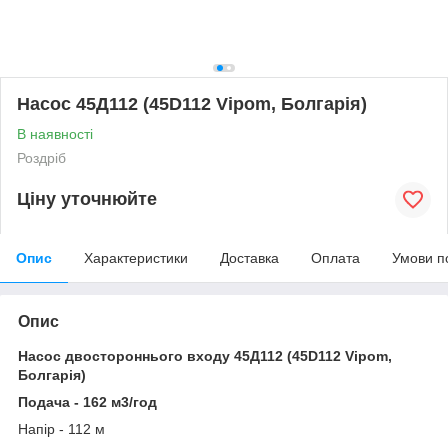
Насос 45Д112 (45D112 Vipom, Болгарія)
В наявності
Роздріб
Ціну уточнюйте
Опис
Характеристики
Доставка
Оплата
Умови п
Опис
Насос двостороннього входу 45Д112 (45D112 Vipom,
Болгарія)
Подача - 162
м3/год
Напір - 112 м