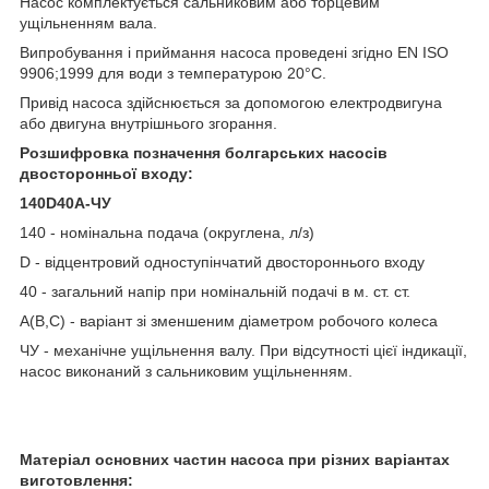
Насос комплектується сальниковим або торцевим
ущільненням вала.
Випробування і приймання насоса проведені згідно EN ISO
9906;1999 для води з температурою 20°С.
Привід насоса здійснюється за допомогою електродвигуна
або двигуна внутрішнього згорання.
Розшифровка позначення болгарських насосів
двосторонньої входу:
140D40A-ЧУ
140 - номінальна подача (округлена, л/з)
D - відцентровий одноступінчатий двостороннього входу
40 - загальний напір при номінальній подачі в м. ст. ст.
А(В,С) - варіант зі зменшеним діаметром робочого колеса
ЧУ - механічне ущільнення валу. При відсутності цієї індикації,
насос виконаний з сальниковим ущільненням.
Матеріал основних частин насоса при різних варіантах
виготовлення: