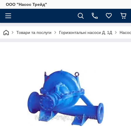
ООО "Насос Трейд"
Товари та послуги
Горизонтальні насоси Д, 1Д
Насос