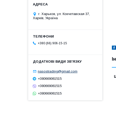
г. Харьков, ул. Кокчетавская 37,
Харків, Україна
+380 (66) 906-15-15
І
nasostrading@gmail.com
Ц
+380669061515
+380669061515
+380669061515