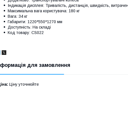
Додатково: Транспортувальні колеса
Індикація дисплея: Тривалість, дистанція, швидкість, витрачені
Максимальна вага користувача: 180 кг
Вага: 34 кг
Габарити: 1220*550*1270 мм
Доступність: На складі
Код товару: CS022
нформація для замовлення
іна:
Ціну уточнюйте