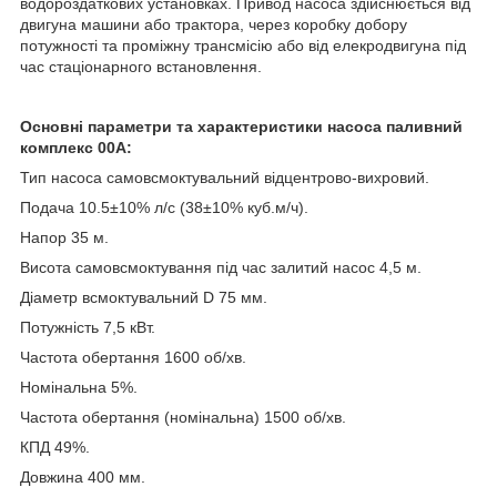
водороздаткових установках. Привод насоса здійснюється від
двигуна машини або трактора, через коробку добору
потужності та проміжну трансмісію або від елекродвигуна під
час стаціонарного встановлення.
Основні параметри та характеристики насоса паливний
комплекс 00А:
Тип насоса самовсмоктувальний відцентрово-вихровий.
Подача 10.5±10% л/с (38±10% куб.м/ч).
Напор 35 м.
Висота самовсмоктування під час залитий насос 4,5 м.
Діаметр всмоктувальний D 75 мм.
Потужність 7,5 кВт.
Частота обертання 1600 об/хв.
Номінальна 5%.
Частота обертання (номінальна) 1500 об/хв.
КПД 49%.
Довжина 400 мм.