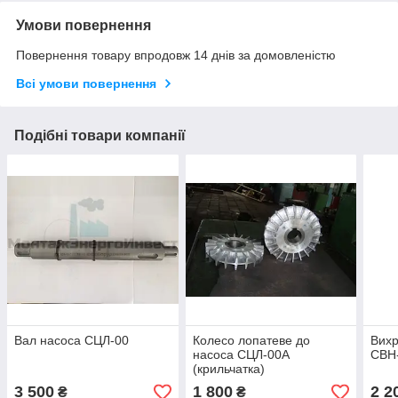
Умови повернення
Повернення товару впродовж 14 днів за домовленістю
Всі умови повернення
Подібні товари компанії
Вал насоса СЦЛ-00
Колесо лопатеве до
Вихр
насоса СЦЛ-00А
СВН
(крильчатка)
3 500
1 800
2 2
₴
₴