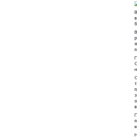
В
в
б
В
р
я
п
П
О
н
О
т
п
з
о
в
П
п
к
Н