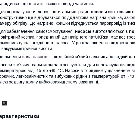
а рідинах, що містять зважені тверді частинки.
ля перекачування легко застигальних рідин
насосы
виготовляют
онструктивно це відбувається як додаткова нагрівна кришка, закрі
амеру обігріву. До нагрівної кришки під'єднується паропровід із тис
ля забезпечення самовсмоктування
насосы
виготовляються
з п
овітряний ковпак, приєднаний до напірного патUKRка, має повітро
амовсмоктувальні здібності насоса. У разі заповненого водою кор
 вакуумометричної висоти.
щільнення вала насосів — подвійний м'який сальник або подвійне т
асоси з м'яким сальником застосовуються для перекачування води, 
емпературою від -15 до +85 °C. Насоси з торцевим ущільненням з
орючих, легкозаймистих та вибухових рідин з температурой от -4
лектродвигунами у вибухозахищеному виконанні.
арактеристики