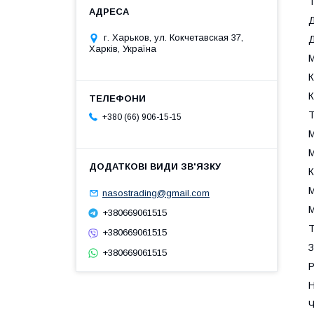
Т
Д
г. Харьков, ул. Кокчетавская 37,
Д
Харків, Україна
М
К
К
Т
+380 (66) 906-15-15
М
М
К
М
nasostrading@gmail.com
М
+380669061515
Т
+380669061515
З
+380669061515
Р
Н
Ч