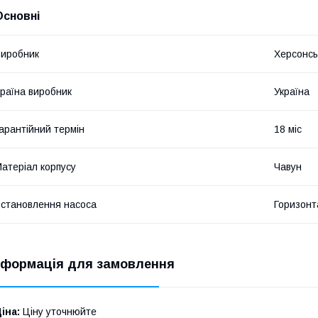
Основні
иробник
Херсонсь
раїна виробник
Україна
арантійний термін
18 міс
атеріал корпусу
Чавун
становлення насоса
Горизонт
нформація для замовлення
іна:
Ціну уточнюйте