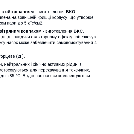
ь
з обігріванням
- виготовлення
ВКО
.
плена на зовнішній кришці корпусу, що утворює
ком пари до 5 кГс/см2.
овітряним ковпаком
- виготовлення
ВКС
.
відвід і завдяки ежекторному ефекту забезпечує
пусу насос може забезпечити самовсмоктування 4
орцеве (2Г).
нейтральних і хімічно активних рідин із
астосовуються для перекачування токсичних,
0 до +85 °C. Водночас насоси комплектуються