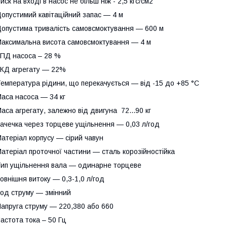
иск на вході в насос не більш ніж - 2,5 кгс/см2
опустимий кавітаційний запас — 4 м
опустима тривалість самовсмоктування — 600 м
аксимальна висота самовсмоктування — 4 м
ПД насоса – 28 %
КД агрегату — 22%
емпература рідини, що перекачується — від -15 до +85 °C
аса насоса — 34 кг
аса агрегату, залежно від двигуна 72...90 кг
ачечка через торцеве ущільнення — 0,03 л/год
атеріал корпусу — сірий чавун
атеріал проточної частини — сталь корозійностійка
ип ущільнення вала — одинарне торцеве
овнішня витоку — 0,3-1,0 л/год
од струму — змінний
апруга струму — 220,380 або 660
астота тока – 50 Гц