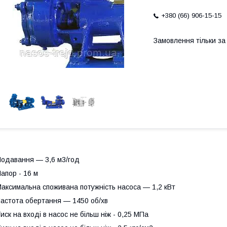
+380 (66) 906-15-15
Замовлення тільки з
одавання — 3,6 м3/год
апор - 16 м
аксимальна споживана потужність насоса — 1,2 кВт
астота обертання — 1450 об/хв
иск на вході в насос не більш ніж - 0,25 МПа