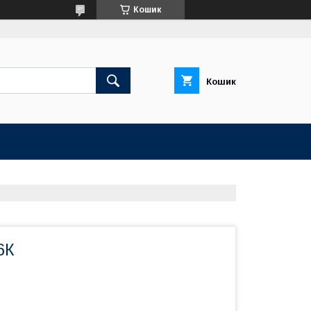
Кошик
Кошик
6К