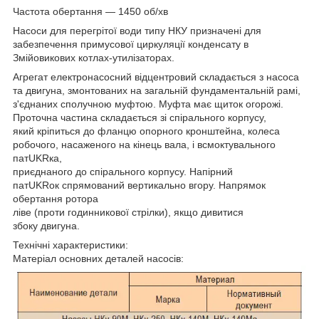
Частота обертання — 1450 об/хв
Насоси для перегрітої води типу НКУ призначені для
забезпечення примусової циркуляції конденсату в
Змійовикових котлах-утилізаторах.
Агрегат електронасосний відцентровий складається з насоса
та двигуна, змонтованих на загальній фундаментальній рамі,
з'єднаних сполучною муфтою. Муфта має щиток огорожі.
Проточна частина складається зі спірального корпусу,
який кріпиться до фланцю опорного кронштейна, колеса
робочого, насаженого на кінець вала, і всмоктувального
патUKRка,
приєднаного до спірального корпусу. Напірний
патUKRок спрямований вертикально вгору. Напрямок
обертання ротора
ліве (проти годинникової стрілки), якщо дивитися
збоку двигуна.
Технічні характеристики:
Матеріал основних деталей насосів: