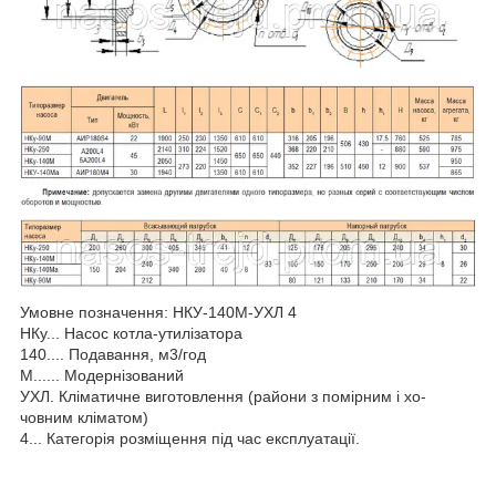
Умовне позначення: НКУ-140М-УХЛ 4
НКу... Насос котла-утилізатора
140.... Подавання, м3/год
М...... Модернізований
УХЛ. Кліматичне виготовлення (райони з помірним і хо-
човним кліматом)
4... Категорія розміщення під час експлуатації.