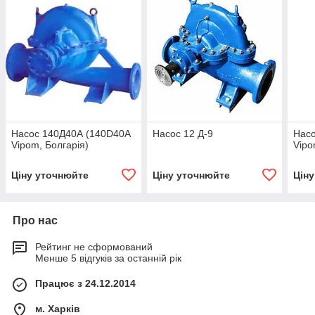
Насос 140Д40А (140D40A
Насос 12 Д-9
Насо
Vipom, Болгарія)
Vipo
Ціну уточнюйте
Ціну уточнюйте
Цін
Про нас
Рейтинг не сформований
Менше 5 відгуків за останній рік
Працює з 24.12.2014
м. Харків