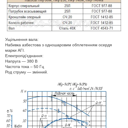
Ущільнення вала:
Набивка азбестова з одношаровим обплетенням осердя
марки АГІ.
Електропід'єднання:
Напруга — 380 В
Частота тока – 50 Гц
Род струму — змінний.