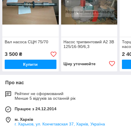
Вал насоса СЦН 75/70
Насос тригвинтовий А2 3В
Торц
125/16-90/6,3
насо
3 500
2 4
₴
Ціну уточнюйте
Купити
Про нас
Рейтинг не сформований
Менше 5 відгуків за останній рік
Працює з 24.12.2014
м. Харків
г. Харьков, ул. Кокчетавская 37, Харків, Україна