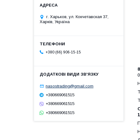
Т
В
г. Харьков, ул. Кокчетавская 37,
Н
Харків, Україна
Е
Е
Н
+380 (66) 906-15-15
У
8
0
Н
nasostrading@gmail.com
Т
+380669061515
Т
+380669061515
О
+380669061515
1