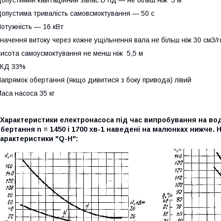
опустимий кавітаційний запас D hд — не більш ніж 5 м
опустима тривалість самовсмоктування — 50 с
Потужність — 16 кВт
начення витоку через кожне ущільнення вала не більш ніж 
исота самоусмоктування не менш ніж 5,5 м
ККД 33%
апрямок обертання (якщо дивитися з боку привода) лівий
аса насоса 35 кг
Характеристики електронасоса під час випробування на воді
бертання n = 1450 і 1700 хв-1 наведені на малюнках нижче.
арактеристики "Q-Н":