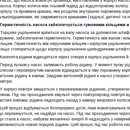
асос, що насоса всмоктує фланець, виготовлений у корпусі насоса,
асоса. Корпус колеса має осьовий підвід до
відцентровому колесу
орпусу та проміжна кришка, яка розділяє внутрішню порожнину корп
улькопідшипники, які закриваються кришками (задньої дитячої та п
Герметичність насоса забезпечується
гумовими кільцями
орцеве ущільнення кріпиться на валу насоса за допомогою штифт
ружини, забезпечуючи герметичність. Герметичність між валом і кі
ільцем. Герметичність між нерухомим кільцем і корпусом ущільненн
ільце стопориться щодо корпусу ущільнення циліндричним штифт
аченята рідини відводяться через отвори в корпусі ущільнення й 
еред пуском у насос заливають робочу рідину. У момент пуску рід
олесом і перевернутим каналом відкидається в ліву порожнину корп
итісняє рідину в ковпак. Завдяки витісненій рідині в насосі утворює
овітря.
 корпусі повітря змішується з перекачуваною рідиною, утворюючи 
овпак. Під час проходження емульсії через повітропровід повітря ві
астині ковпака, рідина надходить назад у камеру вихрового колеса
ей процес відбувається безперервно доти, поки всмоктувальна ліні
о перекачується, не надійде на насос. Під час проходження через
о стала в насос, набуває механічної енергії й надходить у напірн
аповнюється новою порцією рідини. Цей процес під час роботи на