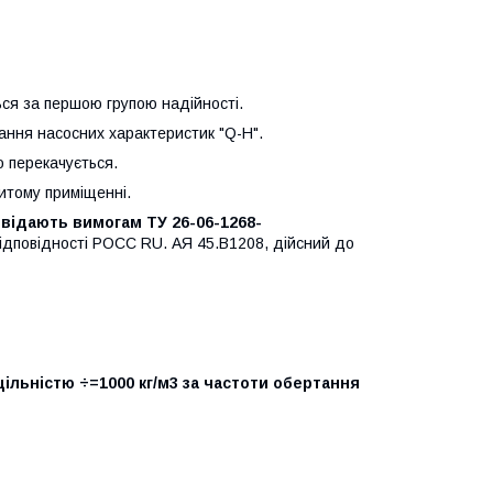
ся за першою групою надійності.
ання насосних характеристик "Q-Н".
о перекачується.
итому приміщенні.
відають вимогам ТУ 26-06-1268-
дповідності РОСС RU. АЯ 45.В1208, дійсний до
щільністю ÷=1000 кг/м3 за частоти обертання