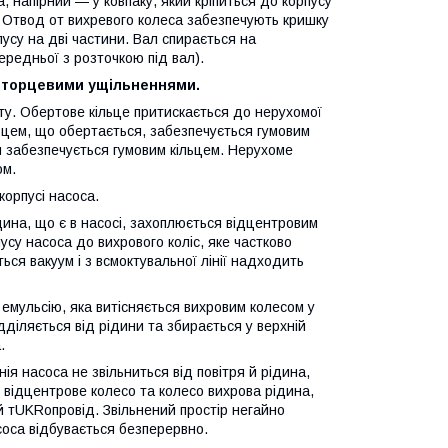
 напірний — у ковпаку, який кріпиться до корпусу
. Отвод от
вихревого колеса
забезпечують кришку
усу на дві частини.
Вал
спирається на
ередньої з розточкою під вал).
и
торцевими ущільненнями
.
у. Обертове кільце притискається до нерухомої
льцем, що обертається, забезпечується гумовим
я забезпечується гумовим кільцем. Нерухоме
ом.
корпусі насоса.
ина, що є в насосі, захоплюється відцентровим
усу насоса до вихрового коліс, яке частково
ться вакуум і з всмоктувальної лінії надходить
емульсію, яка витісняється вихровим колесом у
дділяється від рідини та збирається у верхній
.
я насоса не звільниться від повітря й рідина,
 відцентрове колесо та колесо вихрова рідина,
ий тUKRопровід. Звільнений простір негайно
соса відбувається безперервно.