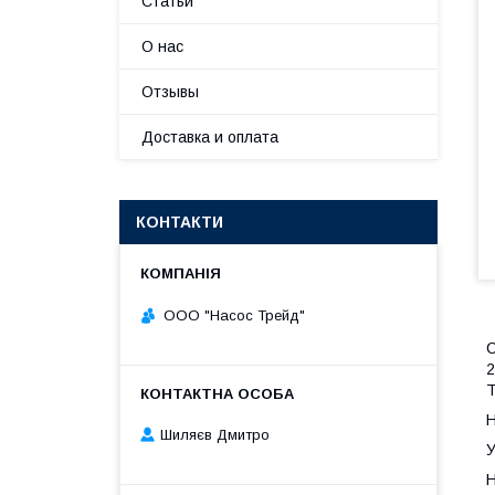
Статьи
О нас
Отзывы
Доставка и оплата
КОНТАКТИ
ООО "Насос Трейд"
С
2
Т
Н
Шиляєв Дмитро
У
Н