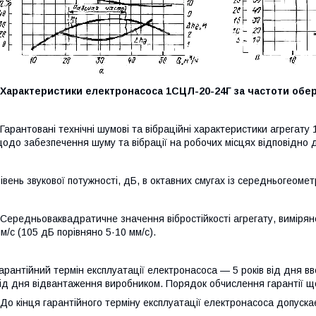
Характеристики електронасоса 1СЦЛ-20-24Г за частоти обертан
арантовані технічні шумові та вібраційні характеристики агрегат
одо забезпечення шуму та вібрації на робочих місцях відповідно 
івень звукової потужності, дБ, в октавних смугах із середньогеоме
ередньоваквадратичне значення вібростійкості агрегату, виміряне 
м/с (105 дБ порівняно 5·10 мм/с).
арантійний термін експлуатації електронасоса — 5 років від дня вв
ід дня відвантаження виробником. Порядок обчислення гарантії 
о кінця гарантійного терміну експлуатації електронасоса допуска