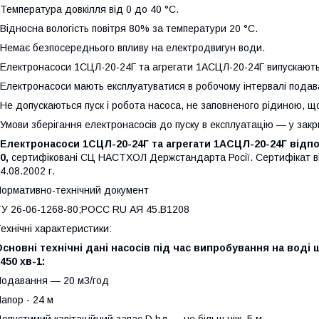
емпература довкілля від 0 до 40 °C.
ідносна вологість повітря 80% за температури 20 °C.
емає безпосереднього впливу на електродвигун води.
лектронасоси 1СЦЛ-20-24Г та агрегати 1АСЦЛ-20-24Г випускають
лектронасоси мають експлуатуватися в робочому інтервалі подав
е допускаються пуск і робота насоса, не заповненого рідиною, щ
мови зберігання електронасосів до пуску в експлуатацію — у закр
Електронасоси 1СЦЛ-20-24Г та агрегати 1АСЦЛ-20-24Г відпо
0,
сертифіковані СЦ НАСТХОЛ Держстандарта Росії. Сертифікат ві
4.08.2002 г.
ормативно-технічний документ
У 26-06-1268-80;РОСС RU АЯ 45.В1208
ехнічні характеристики:
сновні технічні дані насосів під час випробування на воді 
450 хв-1:
Подавання — 20 м3/год
Напор - 24 м