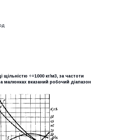
30 см3/год
 щільністю ÷=1000 кг/м3, за частоти
 На малюнках вказаний робочий діапазон