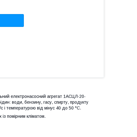
льний електронасосний агрегат 1АСЦЛ-20-
дин: води, бензину, гасу, спирту, продукту
с і температурою від мінус 40 до 50 °C.
 із помірним кліматом.