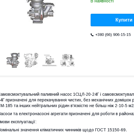
В наявності
Купити
+380 (66) 906-15-15
амовсмоктувальний паливний насос 1СЦЛ-20-24Г і самовсмоктува
4Г призначені для перекачування чистих, без механічних домішок рі
М-185 та інших нейтральних рідин в'язкістю не більш ніж 2·10-5 м2/
асоси та електронасосні агрегати призначені для роботи в районах
мови експлуатації:
омінальні значення кліматичних чинників щодо ГОСТ 15150-69.