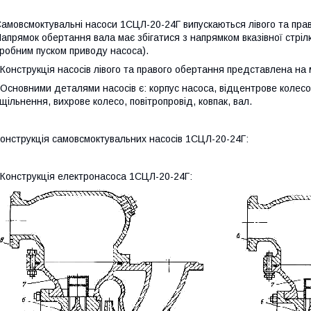
амовсмоктувальні насоси 1СЦЛ-20-24Г випускаються лівого та прав
апрямок обертання вала має збігатися з напрямком вказівної стріл
робним пуском приводу насоса).
онструкція насосів лівого та правого обертання представлена на
сновними деталями насосів є: корпус насоса, відцентрове колесо,
щільнення, вихрове колесо, повітропровід, ковпак, вал.
онструкція самовсмоктувальних насосів 1СЦЛ-20-24Г:
онструкція електронасоса 1СЦЛ-20-24Г: