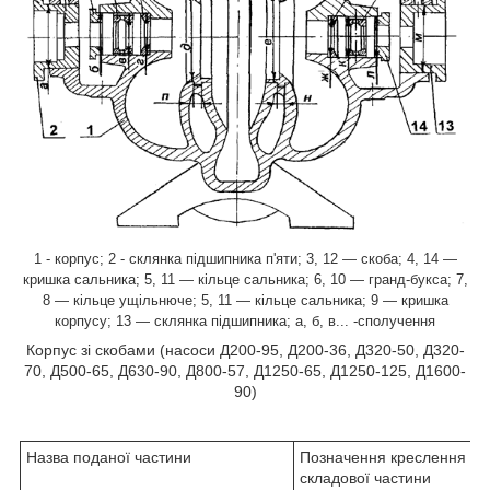
1 - корпус; 2 - склянка підшипника п'яти; 3, 12 — скоба; 4, 14 —
кришка сальника; 5, 11 — кільце сальника; 6, 10 — гранд-букса; 7,
8 — кільце ущільнюче; 5, 11 — кільце сальника; 9 — кришка
корпусу; 13 — склянка підшипника;
а, б, в... -
сполучення
Корпус зі скобами (насоси Д200-95, Д200-36, Д320-50, Д320-
70, Д500-65, Д630-90, Д800-57, Д1250-65, Д1250-125, Д1600-
90)
Назва поданої частини
Позначення креслення (н
складової частини