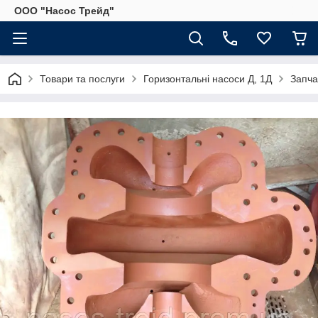
ООО "Насос Трейд"
Товари та послуги
Горизонтальні насоси Д, 1Д
Запча