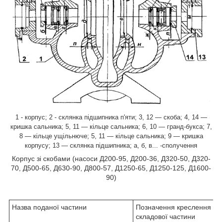
1 - корпус; 2 - склянка підшипника п'яти; 3, 12 — скоба; 4, 14 —
кришка сальника; 5, 11 — кільце сальника; 6, 10 — гранд-букса; 7,
8 — кільце ущільнюче; 5, 11 — кільце сальника; 9 — кришка
корпусу; 13 — склянка підшипника;
а, б, в... -
сполучення
Корпус зі скобами (насоси Д200-95, Д200-36, Д320-50, Д320-
70, Д500-65, Д630-90, Д800-57, Д1250-65, Д1250-125, Д1600-
90)
Назва поданої частини
Позначення креслення (н
складової частини