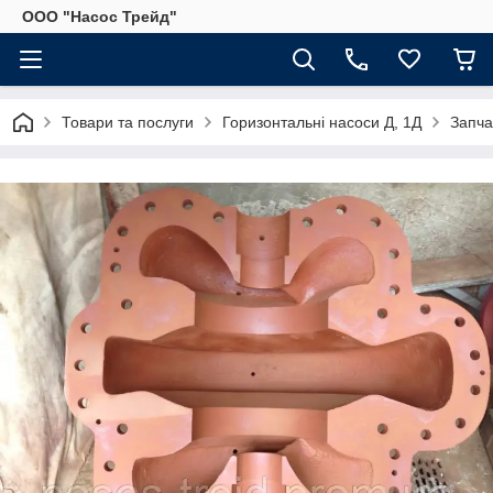
ООО "Насос Трейд"
Товари та послуги
Горизонтальні насоси Д, 1Д
Запча