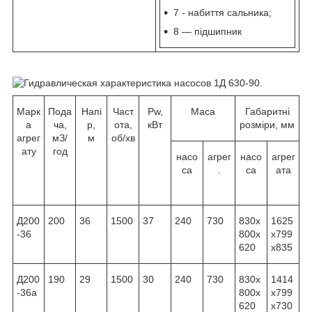
7 - набиття сальника;
8 — підшипник
Марк
Пода
Напі
Част
Pw,
Маса
Габаритні
а
ча,
р,
ота,
кВт
розміри, мм
агрег
м
З
/
м
об/хв
ату
год
насо
агрег
насо
агрег
са
.
са
ата
Д200
200
36
1500
37
240
730
830x
1625
-36
800x
x799
620
x835
Д200
190
29
1500
30
240
730
830x
1414
-36а
800x
x799
620
x730