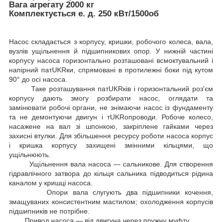
Вага агрегату 2000 кг
Комплектується е. д. 250 кВт/1500об
Насос складається з корпусу, кришки, робочого колеса, вала,
вузлів ущільнення й підшипникових опор. У нижній частині
корпусу насоса горизонтально розташовані всмоктувальний і
напірний патUKRки, спрямовані в протилежні боки під кутом
90° до осі насоса.
Таке розташування патUKRків і горизонтальний роз'єм
корпусу дають змогу розбирати насос, оглядати та
замінювати робочі органи, не знімаючи насос із фундаменту
та не демонтуючи двигун і тUKRопроводи. Робоче колесо,
насажене на вал зі шпонкою, закріплене гайками через
захисні втулки. Для збільшення ресурсу роботи насоса корпус
і кришка корпусу захищені змінними кільцями, що
ущільнюють.
Ущільнення вала насоса — сальникове. Для створення
гідравлічного затвора до кільця сальника підводиться рідина
каналом у кришці насоса.
Опори вала слугують два підшипники кочення,
змащуваних консистентним мастилом; охолодження корпусів
підшипників не потрібне.
Привод насоса — від двигуна через пружну муфту.