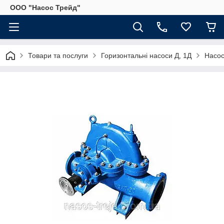
ООО "Насос Трейд"
Товари та послуги
Горизонтальні насоси Д, 1Д
Насос