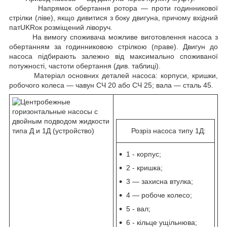
Напрямок обертання ротора — проти годинникової
стрілки (ліве), якщо дивитися з боку двигуна, причому вхідний
патUKRок розміщений ліворуч.
На вимогу споживача можливе виготовлення насоса з
обертанням за годинниковою стрілкою (праве). Двигун до
насоса підбирають залежно від максимально споживаної
потужності, частоти обертання (див. таблиці).
Матеріал основних деталей насоса: корпуси, кришки,
робочого колеса — чавун СЧ 20 або СЧ 25; вала — сталь 45.
Розріз насоса типу 1Д:
1 - корпус;
2 - кришка;
3 — захисна втулка;
4 — робоче колесо;
5 - вал;
6 - кільце ущільнюва;