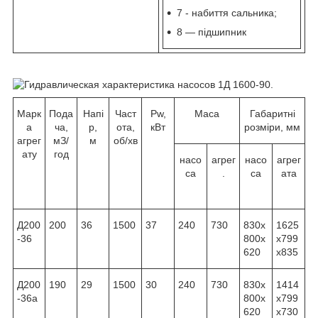
7 - набиття сальника;
8 — підшипник
Марк
Пода
Напі
Част
Pw,
Маса
Габаритні
а
ча,
р,
ота,
кВт
розміри, мм
агрег
м
З
/
м
об/хв
ату
год
насо
агрег
насо
агрег
са
.
са
ата
Д200
200
36
1500
37
240
730
830x
1625
-36
800x
x799
620
x835
Д200
190
29
1500
30
240
730
830x
1414
-36а
800x
x799
620
x730