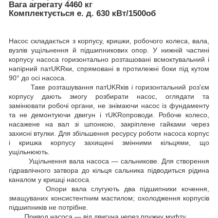
Вага агрегату 4460 кг
Комплектується е. д. 630 кВт/1500об
Насос складається з корпусу, кришки, робочого колеса, вала,
вузлів ущільнення й підшипникових опор. У нижній частині
корпусу насоса горизонтально розташовані всмоктувальний і
напірний патUKRки, спрямовані в протилежні боки під кутом
90° до осі насоса.
Таке розташування патUKRків і горизонтальний роз'єм
корпусу дають змогу розбирати насос, оглядати та
замінювати робочі органи, не знімаючи насос із фундаменту
та не демонтуючи двигун і тUKRопроводи. Робоче колесо,
насажене на вал зі шпонкою, закріплене гайками через
захисні втулки. Для збільшення ресурсу роботи насоса корпус
і кришка корпусу захищені змінними кільцями, що
ущільнюють.
Ущільнення вала насоса — сальникове. Для створення
гідравлічного затвора до кільця сальника підводиться рідина
каналом у кришці насоса.
Опори вала слугують два підшипники кочення,
змащуваних консистентним мастилом; охолодження корпусів
підшипників не потрібне.
Привод насоса — від двигуна через пружну муфту.