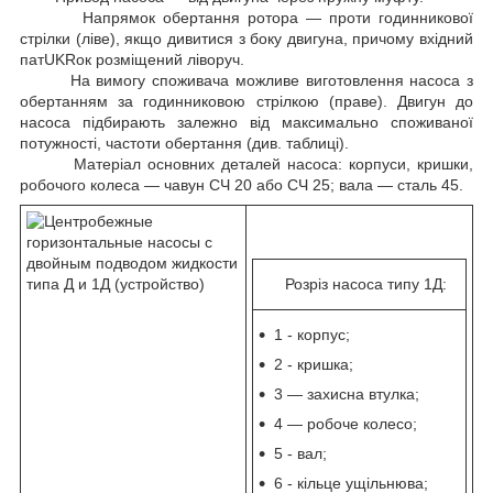
Напрямок обертання ротора — проти годинникової
стрілки (ліве), якщо дивитися з боку двигуна, причому вхідний
патUKRок розміщений ліворуч.
На вимогу споживача можливе виготовлення насоса з
обертанням за годинниковою стрілкою (праве). Двигун до
насоса підбирають залежно від максимально споживаної
потужності, частоти обертання (див. таблиці).
Матеріал основних деталей насоса: корпуси, кришки,
робочого колеса — чавун СЧ 20 або СЧ 25; вала — сталь 45.
Розріз насоса типу 1Д:
1 - корпус;
2 - кришка;
3 — захисна втулка;
4 — робоче колесо;
5 - вал;
6 - кільце ущільнюва;