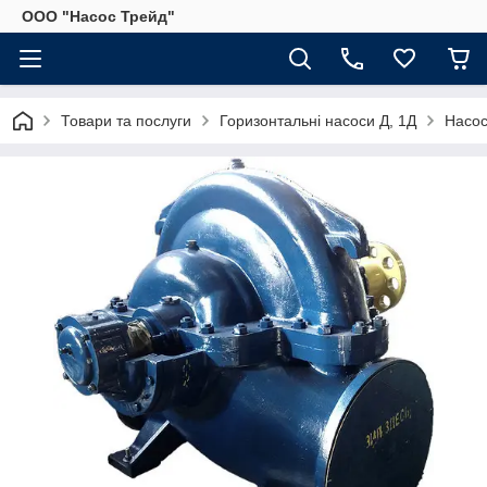
ООО "Насос Трейд"
Товари та послуги
Горизонтальні насоси Д, 1Д
Насос