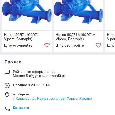
Насос 90Д71 (90D71
Насос 90Д71А (90D71A
Насо
Vipom, Болгарія)
Vipom, Болгарія)
Vipo
Ціну уточнюйте
Ціну уточнюйте
Цін
Про нас
Рейтинг не сформований
Менше 5 відгуків за останній рік
Працює з 24.12.2014
м. Харків
г. Харьков, ул. Кокчетавская 37, Харків, Україна
Контакти