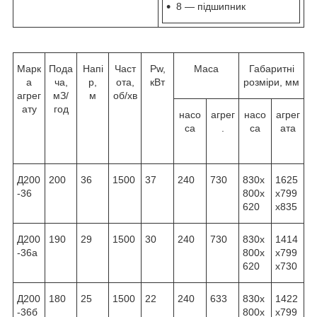
8 — підшипник
Марк
Пода
Напі
Част
Pw,
Маса
Габаритні
а
ча,
р,
ота,
кВт
розміри, мм
агрег
м
З
/
м
об/хв
ату
год
насо
агрег
насо
агрег
са
.
са
ата
Д200
200
36
1500
37
240
730
830x
1625
-36
800x
x799
620
x835
Д200
190
29
1500
30
240
730
830x
1414
-36а
800x
x799
620
x730
Д200
180
25
1500
22
240
633
830x
1422
-36б
800x
x799