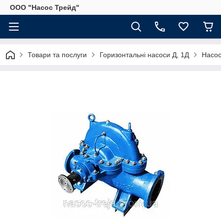
ООО "Насос Трейд"
Товари та послуги
Горизонтальні насоси Д, 1Д
Насос