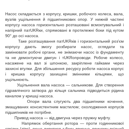
Насос складається з корпусу, кришки, робочого колеса, вала,
вузлів ущільнення й підшипникових опор. У нижній частині
корпусу насоса горизонтально розташовані всмоктувальний і
напірний патUKRки, спрямовані в протилежні боки під кутом
90° до осі насоса.
Таке розташування патUKRків і горизонтальний роз'єм
корпусу дають змогу розбирати насос, оглядати та
замінювати робочі органи, не знімаючи насос із фундаменту
та не демонтуючи двигун і тUKRопроводи. Робоче колесо,
насажене на вал зі шпонкою, закріплене гайками через
захисні втулки. Для збільшення ресурсу роботи насоса корпус
і кришка корпусу захищені змінними кільцями, що
ущільнюють.
Ущільнення вала насоса — сальникове. Для створення
гідравлічного затвора до кільця сальника підводиться рідина
каналом у кришці насоса.
Опори вала слугують два підшипники кочення,
змащуваних консистентним мастилом; охолодження корпусів
підшипників не потрібне.
Привод насоса — від двигуна через пружну муфту.
Напрямок обертання ротора — проти годинникової
стрілки (ліве), якщо дивитися з боку двигуна, причому вхідний