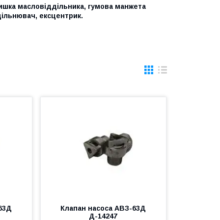
кришка масловіддільника, гумова манжета
щільнювач, ексцентрик.
63Д
Клапан насоса АВЗ-63Д
Д-14247