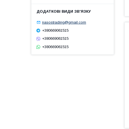
nasostrading@gmail.com
+380669061515
+380669061515
+380669061515