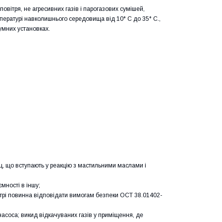
вітря, не агресивних газів і парогазових сумішей,
пературі навколишнього середовища від 10° С до 35° С.,
умних установках.
, що вступають у реакцію з мастильними маслами і
мності в іншу;
ітрі повинна відповідати вимогам безпеки ОСТ 38.01402-
асоса; викид відкачуваних газів у приміщення, де