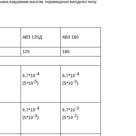
льника вакуумним маслом; перевищення вихідного тиску
АВЗ 125Д
АВЗ 180
125
180
-4
-4
6,7*10
6,7*10
-5
-3
(5*10
)
(5*10
)
-4
-3
6,7*10
6,7*10
-3
-2
(5*10
)
(5*10
)