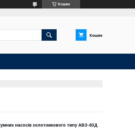
Кошик
Кошик
куумних насосів золотникового типу АВЗ-63Д