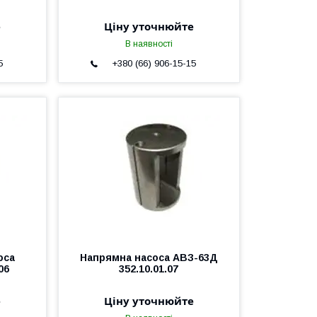
е
Ціну уточнюйте
В наявності
5
+380 (66) 906-15-15
оса
Напрямна насоса АВЗ-63Д
06
352.10.01.07
е
Ціну уточнюйте