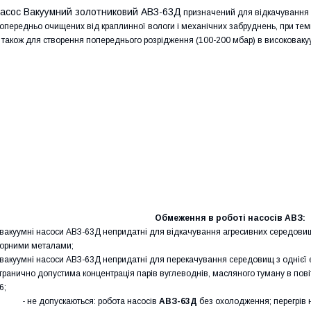
асос Вакуумний золотниковий АВЗ-63Д
призначений для відкачування по
опередньо очищених від краплинної вологи і механічних забруднень, при тем
 також для створення попереднього розрідження (100-200 мбар) в високоваку
Обмеження в роботі насосів АВЗ:
 вакуумні насоси АВЗ-63Д непридатні для відкачування агресивних середовищ
орними металами;
 вакуумні насоси АВЗ-63Д непридатні для перекачування середовищ з однієї є
 гранично допустима концентрація парів вуглеводнів, масляного туману в пов
6;
- не допускаються: робота насосів
АВЗ-63Д
без охолодження; перегрів н