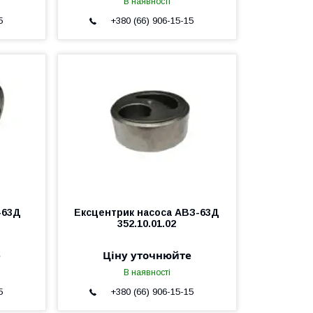
В наявності
5
+380 (66) 906-15-15
-63Д
Ексцентрик насоса АВЗ-63Д
352.10.01.02
е
Ціну уточнюйте
В наявності
5
+380 (66) 906-15-15