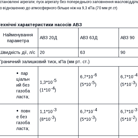
становлені агрегати; пуск агрегату без попереднього заповнення масловідді
о відношенню до атмосферного більше ніж на 9,3 кПа (70 мм рт.ст)
ехнічні характеристики насосів АВЗ
Найменування
АВЗ 20Д
АВЗ 63Д
АВЗ 90
параметра
Швидкість дії, л/с
20
63
90
Граничний залишковий тиск, кПа (мм рт. ст.)
пар
-6
-4
6,7*10
6,7*10
ціальн
-5
1,3*10
-5
-3
(5*10
)
(5*10
)
ий без
-4
(1*10
)
газоба
ласта;
-3
-4
-3
повн
1,1*10
6,7*10
6,7*10
е без
-3
-3
-2
(8*10
)
(5*10
)
(5*10
)
газоба
ласта;