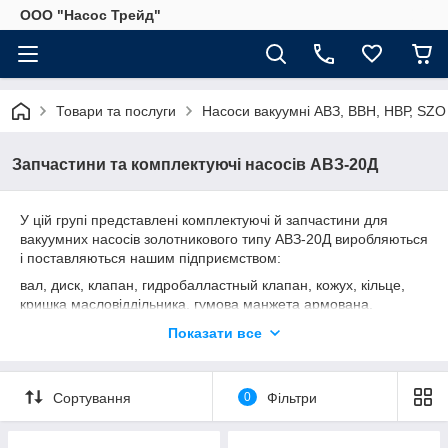
ООО "Насос Трейд"
Товари та послуги
Насоси вакуумні АВЗ, ВВН, НВР, SZO
Запчастини та комплектуючі насосів АВЗ-20Д
У цій групі представлені комплектуючі й запчастини для
вакуумних насосів золотникового типу АВЗ-20Д виробляються
і поставляються нашим підприємством:
вал, диск, клапан, гидробалластный клапан, кожух, кільце,
кришка масловіддільника, гумова манжета армована,
спрямовуюча, плунжер, пружина, сідло, тарілка, ущільнювач,
Показати все
ексцентрик.
Сортування
0
Фільтри